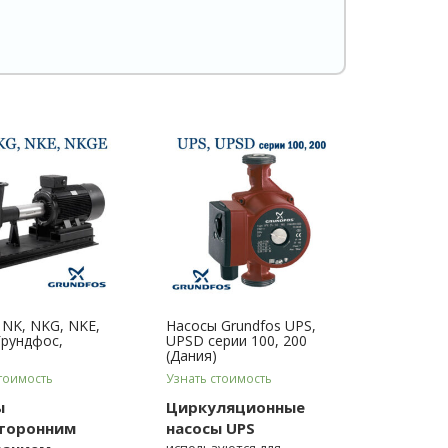
 NK, NKG, NKE,
Насосы Grundfos UPS,
Грундфос,
UPSD серии 100, 200
(Дания)
тоимость
Узнать стоимость
ы
Циркуляционные
торонним
насосы UPS
используются для