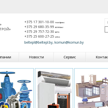
+375 17 301-10-00
тел/факс
»
+375 29 680-35-99
A1/Viber
ТРОЙ»
+375 29 757-72-30
MTS
+375 25 600-27-25
Life:)
beltepl@beltepl.by, komun@komun.by
мпании
Новости
Сервис
Конта