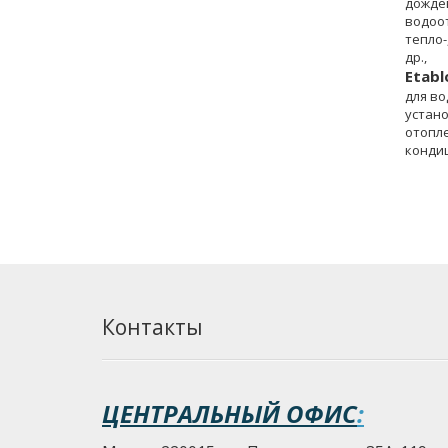
дожде
водоот
тепло-
др.,
Etabl
для во
устано
отопле
конди
др.
Контакты
ЦЕНТРАЛЬНЫЙ ОФИС
: