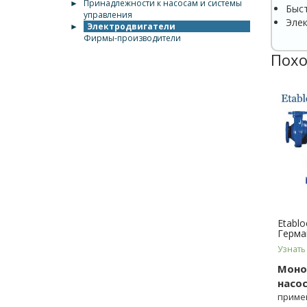
►
Принадлежности к насосам и системы
Быс
управления
Элек
►
Электродвигатели
Фирмы-производители
Похо
Etablo
Герма
Узнать
Моно
насо
приме