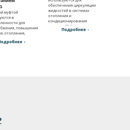
ванием
обеспечения циркуляции
G
жидкостей в системах
ой муфтой
отопления и
уются в
кондиционирования
ленности для
воздуха, ГВС.
абжения, повышения
Подробнее
я, отопления,
ции и др.
Подробнее
Р