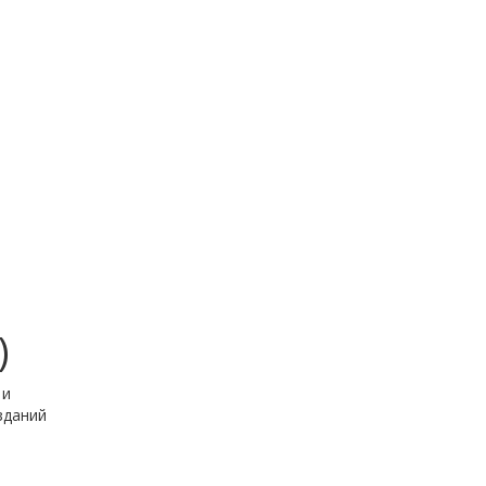
)
 и
зданий