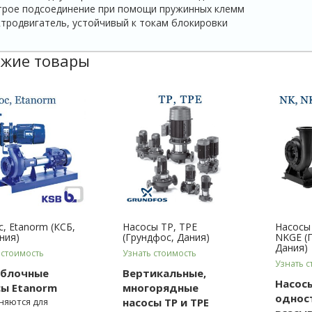
трое подсоединение при помощи пружинных клемм
тродвигатель, устойчивый к токам блокировки
жие товары
c, Etanorm (КСБ,
Насосы TP, TPE
Насосы
ния)
(Грундфос, Дания)
NKGE (
Дания)
 стоимость
Узнать стоимость
Узнать с
блочные
Вертикальные,
Насос
сы Etanorm
многорядные
однос
няются для
насосы TP и TPE