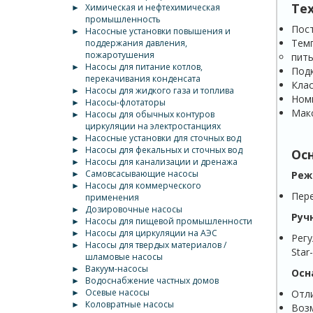
Те
►
Химическая и нефтехимическая
промышленность
Пост
►
Насосные установки повышения и
Темп
поддержания давления,
пожаротушения
пить
►
Насосы для питание котлов,
Подк
перекачивания конденсата
Клас
►
Насосы для жидкого газа и топлива
Номи
►
Насосы-флотаторы
Макс
►
Насосы для обычных контуров
циркуляции на электростанциях
►
Насосные установки для сточных вод
►
Насосы для фекальных и сточных вод
Ос
►
Насосы для канализации и дренажа
►
Самовсасывающие насосы
Реж
►
Насосы для коммерческого
Пере
применения
►
Дозировочные насосы
Руч
►
Насосы для пищевой промышленности
►
Насосы для циркуляции на АЭС
Регу
►
Насосы для твердых материалов /
Star
шламовые насосы
►
Вакуум-насосы
Осн
►
Водоснабжение частных домов
►
Осевые насосы
Отли
►
Коловратные насосы
Воз