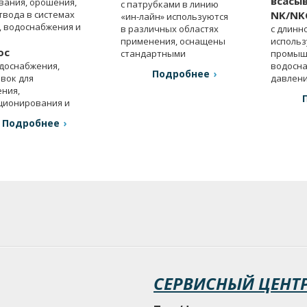
всасы
вания, орошения,
с патрубками в линию
вода в системах
NK/NK
«ин-лайн» используются
, водоснабжения и
в различных областях
с длинн
применения, оснащены
использ
oc
стандартными
промыш
доснабжения,
двигателями.
водосн
Подробнее
вок для
давлени
ния,
вентиля
ционирования и
Подробнее
СЕРВИСНЫЙ ЦЕНТ