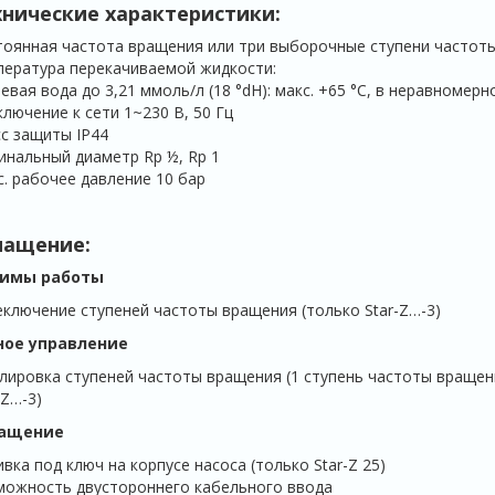
хнические характеристики:
оянная частота вращения или три выборочные ступени частоты
ература перекачиваемой жидкости:
евая вода до 3,21 ммоль/л (18 °dH): макс. +65 °C, в неравномерн
лючение к сети 1~230 В, 50 Гц
с защиты IP44
нальный диаметр Rp ½, Rp 1
. рабочее давление 10 бар
нащение:
имы работы
ключение ступеней частоты вращения (только Star-Z…-3)
ное управление
лировка ступеней частоты вращения (1 ступень частоты вращен
-Z…-3)
ащение
вка под ключ на корпусе насоса (только Star-Z 25)
можность двустороннего кабельного ввода