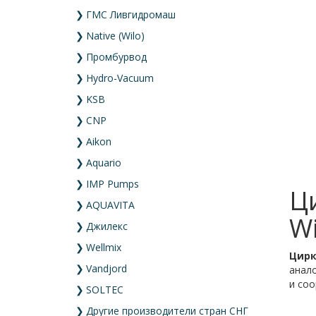
❯
ГМС Ливгидромаш
❯
Native (Wilo)
❯
Промбурвод
❯
Hydro-Vacuum
❯
KSB
❯
CNP
❯
Aikon
❯
Aquario
❯
IMP Pumps
Ц
❯
AQUAVITA
Wi
❯
Джилекс
❯
Wellmix
Цирк
❯
Vandjord
анало
и соо
❯
SOLTEC
❯
Другие производители стран СНГ