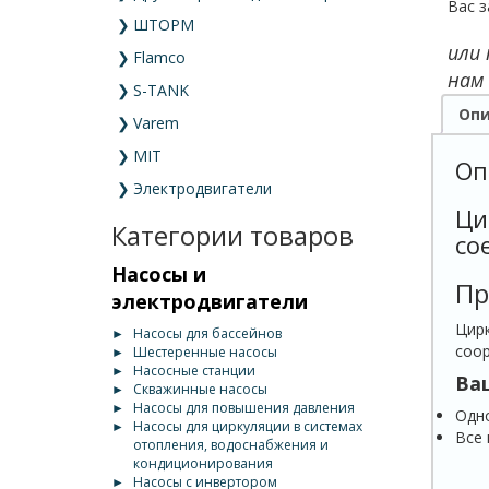
Вас з
❯
ШТОРМ
или
❯
Flamco
нам
❯
S-TANK
Опи
❯
Varem
❯
MIT
Оп
❯
Электродвигатели
Ци
Категории товаров
со
Насосы и
Пр
электродвигатели
Цирк
►
Насосы для бассейнов
соор
►
Шестеренные насосы
►
Насосные станции
Ва
►
Скважинные насосы
►
Насосы для повышения давления
Одн
►
Насосы для циркуляции в системах
Все 
отопления, водоснабжения и
кондиционирования
►
Насосы с инвертором