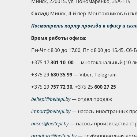
Минск, 220015, ул. Пономаренко, 35А-119
Склад:
Минск, 4-й пер. Монтажников 6 (скла
Посмотреть карту проезда к офису и скл
Время работы офиса:
Пн-Чт с 8.00 до 17.00, Пт с 8.00 до 15.45, Сб
+375 17
301 10 00
—
многоканальный (10 л
+375 29
680 35 99
— Viber, Telegram
+375 29
757 72 30,
+375 25
600 27 25
beltepl@beltepl.by
— отдел продаж
import@beltepl.by
— насосы иностранных пр
nasos@beltepl.by
— насосы производства ст
armatura@beltepl.by
— трубопроводная арм