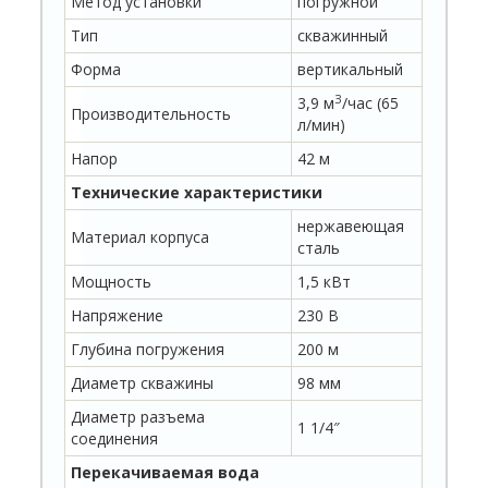
Метод установки
погружной
Тип
скважинный
Форма
вертикальный
З
3,9 м
/час (65
Производительность
л/мин)
Напор
42 м
Технические характеристики
нержавеющая
Материал корпуса
сталь
Мощность
1,5 кВт
Напряжение
230 В
Глубина погружения
200 м
Диаметр скважины
98 мм
Диаметр разъема
1 1/4″
соединения
Перекачиваемая вода