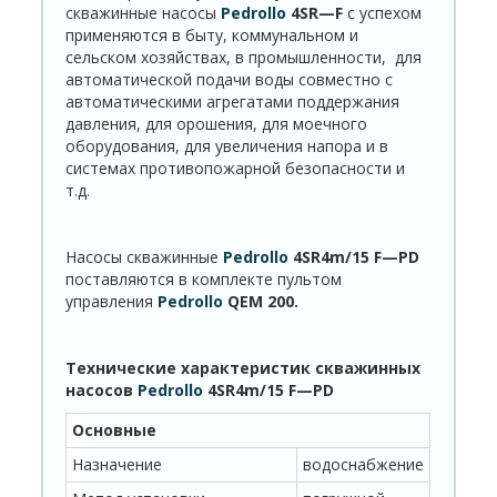
скважинные насосы
Pedrollo
4
SR
—
F
с успехом
применяются в быту, коммунальном и
сельском хозяйствах, в промышленности, для
автоматической подачи воды совместно с
автоматическими агрегатами поддержания
давления, для орошения, для моечного
оборудования, для увеличения напора и в
системах противопожарной безопасности и
т.д.
Насосы скважинные
Pedrollo
4
SR
4
m
/15
F
—
PD
поставляются в комплекте пультом
управления
Pedrollo
QEM
200.
Технические характеристик скважинных
насосов
Pedrollo
4
SR
4
m
/15
F
—
PD
Основные
Назначение
водоснабжение