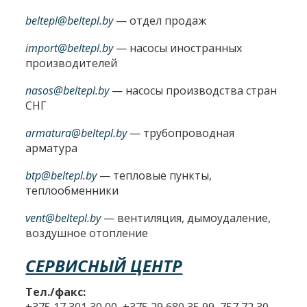
beltepl@beltepl.by
— отдел продаж
import@beltepl.by
— насосы иностранных
производителей
nasos@beltepl.by
— насосы производства стран
СНГ
armatura@beltepl.by
— трубопроводная
арматура
btp@beltepl.by
— тепловые пункты,
теплообменники
vent@beltepl.by
— вентиляция, дымоудаление,
воздушное отопление
СЕРВИСНЫЙ ЦЕНТР
Тел./факс:
+375 17 301 30 00, +375 29 680 35 99, 757 72 30