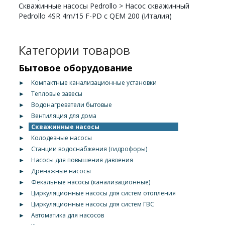
Скважинные насосы Pedrollo
>
Насос скважинный
Pedrollo 4SR 4m/15 F-PD с QEM 200 (Италия)
Категории товаров
Бытовое оборудование
►
Компактные канализационные установки
►
Тепловые завесы
►
Водонагреватели бытовые
►
Вентиляция для дома
►
Скважинные насосы
►
Колодезные насосы
►
Станции водоснабжения (гидрофоры)
►
Насосы для повышения давления
►
Дренажные насосы
►
Фекальные насосы (канализационные)
►
Циркуляционные насосы для систем отопления
►
Циркуляционные насосы для систем ГВС
►
Автоматика для насосов