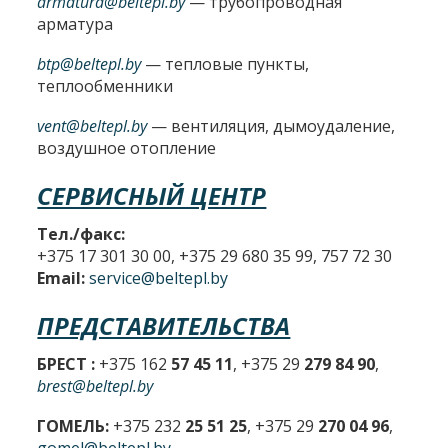
armatura@beltepl.by
— трубопроводная
арматура
btp@beltepl.by
— тепловые пункты,
теплообменники
vent@beltepl.by
— вентиляция, дымоудаление,
воздушное отопление
СЕРВИСНЫЙ ЦЕНТР
Тел./факс:
+375 17 301 30 00, +375 29 680 35 99, 757 72 30
Email:
service@beltepl.by
ПРЕДСТАВИТЕЛЬСТВА
БРЕСТ :
+375 162
57 45 11
, +375 29
279 84 90
,
brest@beltepl.by
ГОМЕЛЬ:
+375 232
25 51 25
, +375 29
270 04 96
,
gomel@beltepl.by