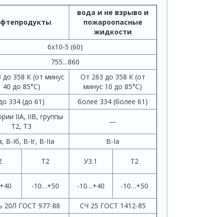
вода и не взрыво и
ефтепродукты
пожароопасные
жидкости
6х10-5 (60)
755…860
 до 358 К (от минус
От 263 до 358 К (от
40 до 85°С)
минус 10 до 85°С)
до 334 (до 61)
более 334 (более 61)
рии IIА, IIВ, группы
—
Т2, Т3
, В-Iб, В-Iг, В-IIа
В-Iа
2
Т2
У3.1
Т2
+40
-10…+50
-10…+40
-10…+50
ь 20Л ГОСТ 977-88
СЧ 25 ГОСТ 1412-85