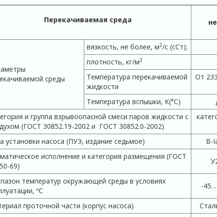
Перекачиваемая среда
н
2
вязкость, не более, м
/с (сСт);
3
плотность, кг/м
раметры
Температура перекачиваемой
От 233
екачиваемой среды
жидкости
Температура вспышки, К(°С)
егория и группа взрывоопасной смеси паров жидкости с
катего
духом (ГОСТ 30852.19-2002 и ГОСТ 30852.0-2002)
а установки насоса (ПУЭ, издание седьмое)
В-Iа
матическое исполнение и категория размещения (ГОСТ
У
50-69)
пазон температур окружающей среды в условиях
-45…
плуатации, ºС
ериал проточной части (корпус насоса)
Стал