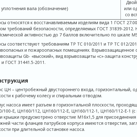
Двой
 уплотнения вала (обозначение)
или о
со вс
сы относятся к восстанавливаемым изделиям вида 1 ГОСТ 27.00
ом требований безопасности, определяемых ГОСТ 31839-2012. 
йсмической активностью до 7 баллов включительно по шкале MS
сы соответствуют требованиям ТР ТС 010/2011 и ТР ТС 012/201
воопасных и пожароопасных помещениях. Взрывозащищенное об
возащиты Gb- «высокий», вид взрывозащиты «с»-защита констр
 и ГОСТ 31441.5-2011.
нструкция
с ЦН – центробежный двустороннего входа, горизонтальный, о
ости к рабочему колесу и спиральным отводом.
ус насоса имеет разъем в горизонтальной плоскости, проходящ
/100-Е, ЦН160/112, ЦН160/112-Е, ЦН160/112-1, ЦН160/112-Е-1 (
и крышки предусмотрено отверстие М16х1,5 для присоединения
жней части фланцев патрубков корпуса имеются отверстия, заг
ости при длительной остановке насоса.