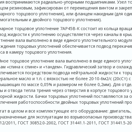
ия воспринимаются радиально-упорными подшипниками. Узел то
цом резиновым, зафиксирован от перемещения винтом и закрепл
арного торцового уплотнения), или фланцем накидным (для оди
могательным и двойного торцового уплотнения).
арное торцовое уплотнение 7АР45В-К состоит из кольца враща
од жидкости к уплотнению осуществляется через каналы в крыш
тнение вала выполнено в виде единого уплотнительного модуля
ждения торцовых уплотнений обеспечивается подвод перекачи
са в камеру торцового уплотнения.
ное торцовое уплотнение вала выполнено в виде единого упло
ам «спина к спине» и «тандем». Гидравлический затвор и охлаж
печивается посредством подвода нейтральной жидкости к торц
ральное масло и т.п. с вязкостью не более 20·10-6м2/с (20сСт)
ышающих по массе 0,05% и размером не более 0,2мм). Для отд
ы и отвода тепла трения через отверстия в корпусе торцового
орной жидкости. Бачки торцовых уплотнений поставляются за 
печения работоспособности двойных торцовых уплотнений про
гат в целом и все комплектующее его оборудование: двигатель, н
назначенные для эксплуатации во взрывоопасных производств
12/2011, ГОСТ 30852.0-2002, ГОСТ 31441.1-2011, ГОСТ 31441.5-20