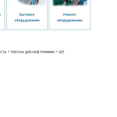
я
Бытовое
Ремонт
я
оборудование
оборудования
ость
>
Насосы для нефтехимии
>
ЦН