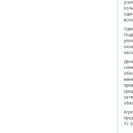
усил
коль
один
вспо
Один
Подв
упло
охла
насо
Двой
схем
обес
мине
прев
сред
затв
обес
Агре
пред
ТС 0