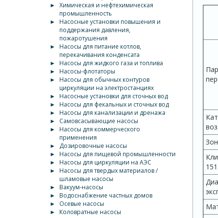
►
Химическая и нефтехимическая
промышленность
►
Насосные установки повышения и
поддержания давления,
пожаротушения
►
Насосы для питание котлов,
перекачивания конденсата
►
Насосы для жидкого газа и топлива
Па
►
Насосы-флотаторы
пер
►
Насосы для обычных контуров
циркуляции на электростанциях
►
Насосные установки для сточных вод
►
Насосы для фекальных и сточных вод
►
Насосы для канализации и дренажа
Кат
►
Самовсасывающие насосы
воз
►
Насосы для коммерческого
применения
Зон
►
Дозировочные насосы
►
Насосы для пищевой промышленности
Кли
►
Насосы для циркуляции на АЭС
151
►
Насосы для твердых материалов /
шламовые насосы
Диа
►
Вакуум-насосы
экс
►
Водоснабжение частных домов
►
Осевые насосы
Мат
►
Коловратные насосы