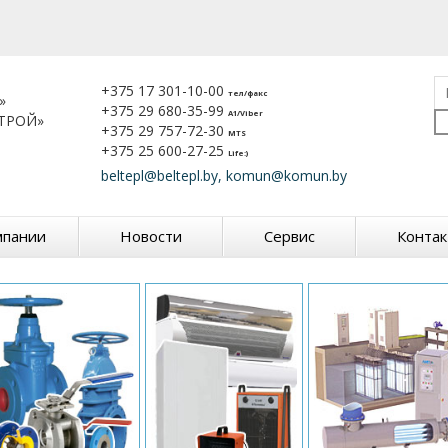
+375 17 301-10-00
тел/факс
»
+375 29 680-35-99
A1/Viber
ТРОЙ»
+375 29 757-72-30
MTS
+375 25 600-27-25
Life:)
beltepl@beltepl.by, komun@komun.by
мпании
Новости
Сервис
Конта