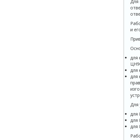
Для 
отве
отве
Рабо
и ег
Прив
Осно
для 
ЦН90
для 
для 
прав
изго
устр
Для 
для 
для 
для 
Рабо