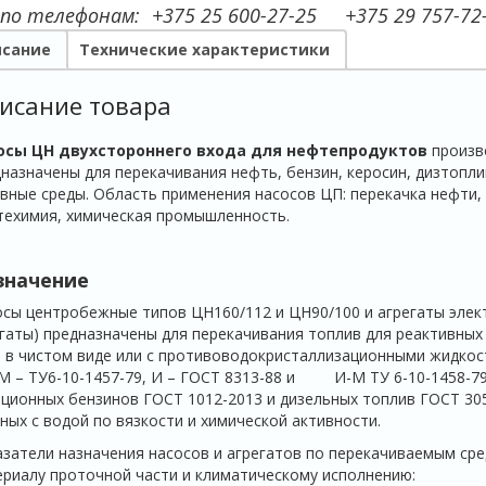
 по телефонам:
+375 25 600-27-25
+375 29 757-72
сание
Технические характеристики
исание товара
осы ЦН двухстороннего входа для нефтепродуктов
произв
назначены для перекачивания нефть, бензин, керосин, дизтопли
вные среды. Область применения насосов ЦП: перекачка нефти,
ехимия, химическая промышленность.
значение
сы центробежные типов ЦН160/112 и ЦН90/100 и агрегаты элек
гаты) предназначены для перекачивания топлив для реактивных
 в чистом виде или с противоводокристаллизационными жидкост
 – ТУ6-10-1457-79, И – ГОСТ 8313-88 и И-М ТУ 6-10-1458-79
ционных бензинов ГОСТ 1012-2013 и дизельных топлив ГОСТ 305-
ных с водой по вязкости и химической активности.
затели назначения насосов и агрегатов по перекачиваемым сред
риалу проточной части и климатическому исполнению: