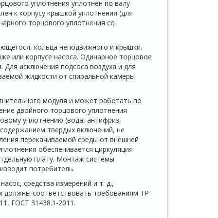
рцового уплотнения уплотнен по валу
ен к корпусу крышкой уплотнения (для
нарного торцового уплотнения со
ющегося, кольца неподвижного и крышки.
ке или корпусе насоса. Одинарное торцовое
. Для исключения подсоса воздуха и для
ваемой жидкости от спиральной камеры
тнительного модуля и может работать по
дение двойного торцового уплотнения
овому уплотнению (вода, антифриз,
 с содержанием твердых включений, не
еления перекачиваемой среды от внешней
 уплотнения обеспечивается циркуляция
отдельную плату. Монтаж системы
изводит потребитель.
асос, средства измерений и т. д.,
ах должны соответствовать требованиям ТР
11, ГОСТ 31438.1-2011.