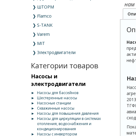
нам
❯
ШТОРМ
Опи
❯
Flamco
❯
S-TANK
Оп
❯
Varem
Нас
❯
MIT
пред
❯
Электродвигатели
акти
нефт
Категории товаров
Насосы и
На
электродвигатели
Насо
►
Насосы для бассейнов
агре
►
Шестеренные насосы
2013
►
Насосные станции
ТГФМ
►
Скважинные насосы
авиа
►
Насосы для повышения давления
сход
►
Насосы для циркуляции в системах
отопления, водоснабжения и
Пока
кондиционирования
мате
►
Насосы с инвертором