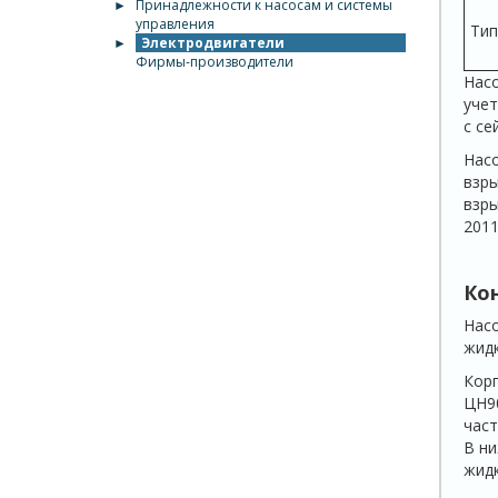
►
Принадлежности к насосам и системы
управления
Тип
►
Электродвигатели
Фирмы-производители
Насо
учет
с се
Насо
взры
взры
2011
Ко
Насо
жидк
Корп
ЦН90
част
В ни
жидк