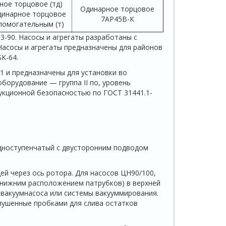
ное торцовое (тд)
Одинарное торцовое
динарное торцовое
7АР45В-К
помогательным (т)
3-90. Насосы и агрегаты разработаны с
Насосы и агрегаты предназначены для районов
K-64.
1 и предназначены для установки во
орудование — группа II по, уровень
укционной безопасностью по ГОСТ 31441.1-
дноступенчатый с двусторонним подводом
ей через ось ротора. Для насосов ЦН90/100,
с нижним расположением патрубков) в верхней
 вакуумнасоса или системы вакууммирования.
лушенные пробками для слива остатков