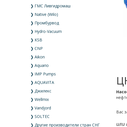
❯
ГМС Ливгидромаш
❯
Native (Wilo)
❯
Промбурвод
❯
Hydro-Vacuum
❯
KSB
❯
CNP
❯
Aikon
❯
Aquario
❯
IMP Pumps
Ц
❯
AQUAVITA
❯
Джилекс
Насо
нефт
❯
Wellmix
❯
Vandjord
Вас з
❯
SOLTEC
или
❯
Другие производители стран СНГ