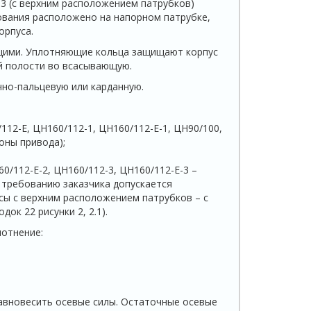
-3 (с верхним расположением патрубков)
ования расположено на напорном патрубке,
орпуса.
ющими. Уплотняющие кольца защищают корпус
й полости во всасывающую.
чно-пальцевую или карданную.
12-Е, ЦН160/112-1, ЦН160/112-Е-1, ЦН90/100,
оны привода);
0/112-Е-2, ЦН160/112-3, ЦН160/112-Е-3 –
о требованию заказчика допускается
ы с верхним расположением патрубков – с
ок 22 рисунки 2, 2.1).
лотнение:
равновесить осевые силы. Остаточные осевые