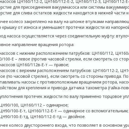
насосов ЦН160/112-2, ЦН160/112-Е-2, ЦН160/112-3, ЦН160/112-Е
рстие для присоединения вакуумнасоса или системы вакууммир
рстие для слива остатков жидкости находится в нижней части к
чее колесо закреплено на валу на шпонке втулками направля
о крышку от износа и уменьшают протечки жидкости из напорно
од насоса осуществляется через соединительную муфту: втуло
вное направление вращения ротора:
насосов с нижним расположением патрубков: ЦН160/112, ЦН160/1
/100-Е – левое (против часовой стрелки, если смотреть со стор
насосов ЦН160/112в-Е-т — правое;
насосов с верхним расположением патрубков: ЦН160/112-2, ЦН16
ое (по часовой стрелке), если смотреть со стороны привода. П
тавливать насосы с противоположным вращением ротора, насос
ойством для крепления и привода датчика тахометра (гайка-повод
уплотнения протечек жидкости по валу применено торцовое уп
ЦН90/100, ЦН160/112 – одинарное;
ЦН90/100-Е-т, ЦН160/112-Е-т — одинарное со вспомогательным;
ЦН90/100-Е-тд, ЦН160/112-Е-тд — двойное.
чее колесо двустороннего входа, что позволяет в основном у