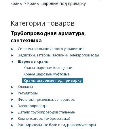
краны
>
Краны шаровые под приварку
Категории товаров
Трубопроводная арматура,
сантехника
►
Системы автоматического управления
►
Задвижки, затворы, заслонки, электроприводы
▼
Шаровые краны
Краны шаровые фланцевые
Краны шаровые муфтовые
Краны шаровые под приварку
►
Клапаны
►
Регуляторы
►
Фильтры, грязевики, сепараторы
►
Электроприводы
►
Детали трубопроводов стальные
►
Компенсаторы (вибровставки)
►
Расширительные баки и гидроаккумуляторы