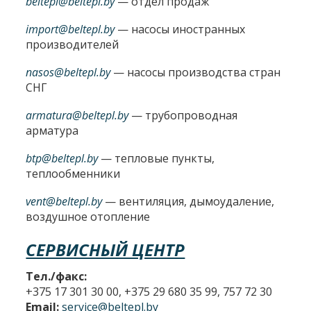
beltepl@beltepl.by
— отдел продаж
import@beltepl.by
— насосы иностранных
производителей
nasos@beltepl.by
— насосы производства стран
СНГ
armatura@beltepl.by
— трубопроводная
арматура
btp@beltepl.by
— тепловые пункты,
теплообменники
vent@beltepl.by
— вентиляция, дымоудаление,
воздушное отопление
СЕРВИСНЫЙ ЦЕНТР
Тел./факс:
+375 17 301 30 00, +375 29 680 35 99, 757 72 30
Email:
service@beltepl.by