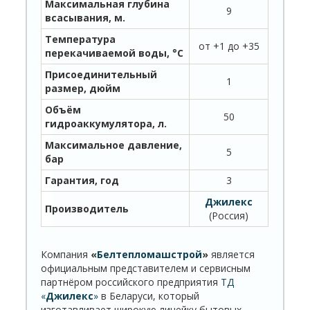
Максимальная глубина
9
всасывания, м.
Температура
от +1 до +35
перекачиваемой воды, °С
Присоединительный
1
размер, дюйм
Объём
50
гидроаккумулятора, л.
Максимальное давление,
5
бар
Гарантия, год
3
Джилекс
Производитель
(Россия)
Компания
«
Белтепломашстрой
»
является
официальным представителем и сервисным
партнёром российского предприятия
ТД
«
Джилекс
»
в Беларуси, который
изготавливает широкую линейку бытовых