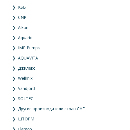
❯
KSB
❯
CNP
❯
Aikon
❯
Aquario
❯
IMP Pumps
❯
AQUAVITA
❯
Джилекс
❯
Wellmix
❯
Vandjord
❯
SOLTEC
❯
Другие производители стран СНГ
❯
ШТОРМ
❯
Flamco