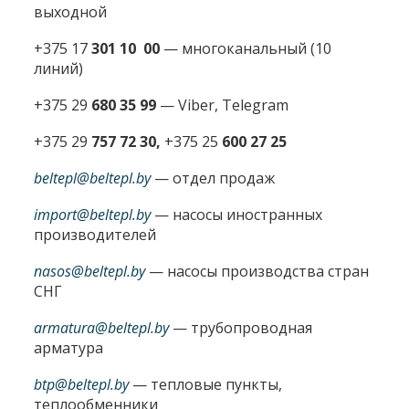
выходной
+375 17
301 10 00
—
многоканальный (10
линий)
+375 29
680 35 99
— Viber, Telegram
+375 29
757 72 30,
+375 25
600 27 25
beltepl@beltepl.by
— отдел продаж
import@beltepl.by
— насосы иностранных
производителей
nasos@beltepl.by
— насосы производства стран
СНГ
armatura@beltepl.by
— трубопроводная
арматура
btp@beltepl.by
— тепловые пункты,
теплообменники