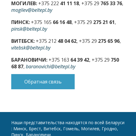
МОГИЛЕВ:
+375 222
41 11 18
, +375 29
765 33 76
,
mogilev@beltepl.by
ПИНСК:
+375 165
66 16 48
, +375 29
275 21 61
,
pinsk@beltepl.by
ВИТЕБСК:
+375 212
48 04 62
, +375 29
275 65 96
,
vitebsk@beltepl.by
БАРАНОВИЧИ:
+375 163
64 39 42
, +375 29
750
68 87
,
baranovichi@beltepl.by
Обратная связь
Наши представительства находятся по всей Беларуси
: Минск, Брест, Витебск, Гомель, Могилев, Гродно,
Пинск, Барановичи.