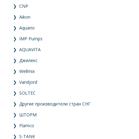
❯
CNP
❯
Aikon
❯
Aquario
❯
IMP Pumps
❯
AQUAVITA
❯
Джилекс
❯
Wellmix
❯
Vandjord
❯
SOLTEC
❯
Другие производители стран СНГ
❯
ШТОРМ
❯
Flamco
❯
S-TANK