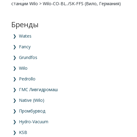
станции Wilo
>
Wilo-CO-BL../SK-FFS (Вило, Германия)
Бренды
❯
Wates
❯
Fancy
❯
Grundfos
❯
Wilo
❯
Pedrollo
❯
ГМС Ливгидромаш
❯
Native (Wilo)
❯
Промбурвод
❯
Hydro-Vacuum
❯
KSB