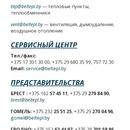
btp@beltepl.by
— тепловые пункты,
теплообменники
vent@beltepl.by
— вентиляция, дымоудаление,
воздушное отопление
СЕРВИСНЫЙ ЦЕНТР
Тел./факс:
+375 17 301 30 00, +375 29 680 35 99, 757 72 30
Email:
service@beltepl.by
ПРЕДСТАВИТЕЛЬСТВА
БРЕСТ :
+375 162
57 45 11
, +375 29
279 84 90
,
brest@beltepl.by
ГОМЕЛЬ:
+375 232
25 51 25
, +375 29
270 04 96
,
gomel@beltepl.by
ГРОДНО:
+375 152
62 44 97
, +375 29
701 58 86
,