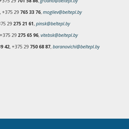
 +375 29
701 58 86
,
grodno@beltepl.by
, +375 29
765 33 76
,
mogilev@beltepl.by
375 29
275 21 61
,
pinsk@beltepl.by
 +375 29
275 65 96
,
vitebsk@beltepl.by
9 42
, +375 29
750 68 87
,
baranovichi@beltepl.by