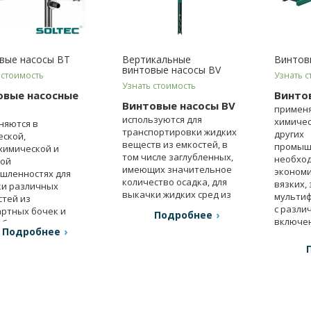
вые насосы BT
Вертикальные
Винтов
винтовые насосы BV
 стоимость
Узнать с
Узнать стоимость
овые насосные
Винто
Винтовые насосы BV
применя
используются для
химичес
няются в
транспортировки жидких
других
еской,
веществ из емкостей, в
промышл
химической и
том числе заглубленных,
необход
ой
имеющих значительное
экономи
шленностях для
количество осадка, для
вязких,
ки различных
выкачки жидких сред из
мультиф
тей из
озер и т.п.
с разли
артных бочек и
Подробнее
включе
убов.
Подробнее