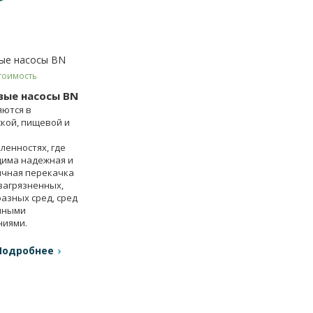
ые насосы BN
тоимость
вые насосы BN
ются в
кой, пищевой и
енностях, где
има надежная и
чная перекачка
 загрязненных,
азных сред, сред
чными
ниями.
Подробнее