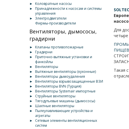
►
Коловратные насосы
►
Принадлежности к насосам и системы
SOLTE
управления
Европе
►
Электродвигатели
насосо
Фирмы-производители
Для дос
Вентиляторы, дымососы,
четыре
градирни
ПРОМЫ
►
Клапаны противопожарные
ПИЩЕВ
►
Градирни
СТРОИ
►
Приточно-вытяжные установки и
ЗАПАС
фанкойлы
►
Вентиляторы
Такая 
►
Вытяжные вентиляторы (кухонные)
отрасл
►
Вентиляторы дымоудаления
►
Вентиляторы взрывозащищенные ВЗИ
►
Вентиляторы BVN (Турция)
►
Вентиляторы Systemair импортные
►
Струйные вентиляторы
►
Тягодутьевые машины (дымососы)
►
Шахтные вентиляторы
►
Пылеулавливающие устройства и
агрегаты
►
Сетевые элементы вентиляционных
систем