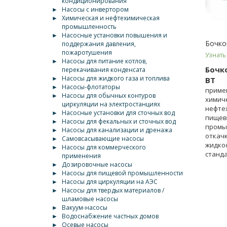
кондиционирования
►
Насосы с инвертором
►
Химическая и нефтехимическая
промышленность
►
Насосные установки повышения и
Бочко
поддержания давления,
пожаротушения
Узнать
►
Насосы для питание котлов,
Бочк
перекачивания конденсата
►
Насосы для жидкого газа и топлива
BT
►
Насосы-флотаторы
приме
►
Насосы для обычных контуров
химич
циркуляции на электростанциях
нефте
►
Насосные установки для сточных вод
пищев
►
Насосы для фекальных и сточных вод
промы
►
Насосы для канализации и дренажа
откач
►
Самовсасывающие насосы
жидкос
►
Насосы для коммерческого
станд
применения
еврок
►
Дозировочные насосы
►
Насосы для пищевой промышленности
►
Насосы для циркуляции на АЭС
►
Насосы для твердых материалов /
шламовые насосы
►
Вакуум-насосы
►
Водоснабжение частных домов
►
Осевые насосы