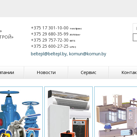
+375 17 301-10-00
тел/факс
»
+375 29 680-35-99
A1/Viber
ТРОЙ»
+375 29 757-72-30
MTS
+375 25 600-27-25
Life:)
beltepl@beltepl.by, komun@komun.by
мпании
Новости
Сервис
Конта