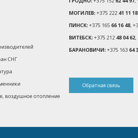
ГРОДНО:
+375 152
62 44 97
,
МОГИЛЕВ:
+375 222
41 11 18
ПИНСК:
+375 165
66 16 48
, +
ВИТЕБСК:
+375 212
48 04 62
,
оизводителей
БАРАНОВИЧИ:
+375 163
64 3
ран СНГ
атура
бменники
Обратная связь
е, воздушное отопление