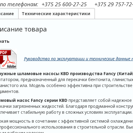
 по телефонам:
+375 25 600-27-25
+375 29 757-72
сание
Технические характеристики
исание товара
чать
Руководство по эксплуатации и технические данные н
ружные шламовые насосы KBD производства Fancy (Китай
итатором, предназначенный для перекачки бентонита, глинистых
анистого ила. Модель особенно эффективна при строительстве 
даментов.
мовый насос Fancy серии KBD
представляет собой надежное 
качки загрязненных жидкостей. Благодаря продуманной констр
печивает стабильную работу в сложных условиях эксплуатации.
кая мощность в сочетании с эффективной системой охлаждени
профессионального использования в строительной отрасли. Вы
ым рабочим колесом.