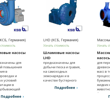
КСБ, Германия)
LHD (КСБ, Германия)
Массны
 стоимость
Узнать стоимость
Узнать с
овые насосы
Шламовые насосы
Массн
LHD
насос
азначены для
предназначены для
для пер
ий повышения
добычи песка и гравия,
древес
ния в
на самоходных
масс в 
проводах и
земснарядах и в
процесс
ых условий
качестве бустерного
бумажны
атации в
насоса.
жидких 
Подробнее
добывающей
животн
шленности.
фермах.
Подробнее