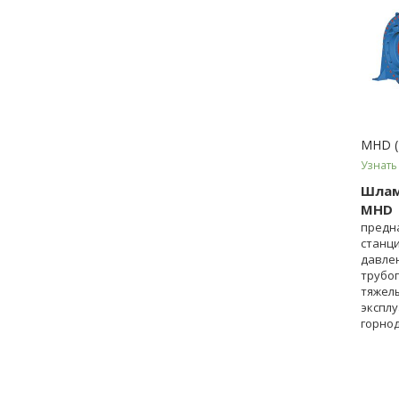
MHD (
Узнать
Шлам
MHD
предн
станц
давле
трубо
тяжел
эксплу
горно
промы