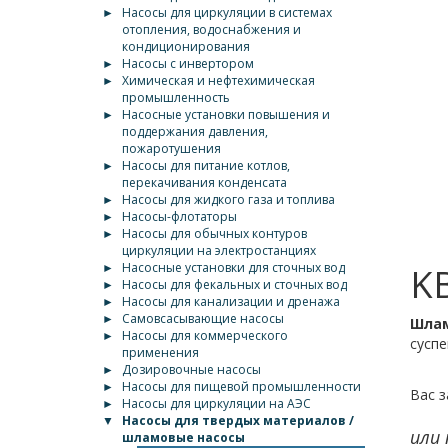
►
Насосы для циркуляции в системах
отопления, водоснабжения и
кондиционирования
►
Насосы с инвертором
►
Химическая и нефтехимическая
промышленность
►
Насосные установки повышения и
поддержания давления,
пожаротушения
►
Насосы для питание котлов,
перекачивания конденсата
►
Насосы для жидкого газа и топлива
►
Насосы-флотаторы
►
Насосы для обычных контуров
циркуляции на электростанциях
►
Насосные установки для сточных вод
KB
►
Насосы для фекальных и сточных вод
►
Насосы для канализации и дренажа
►
Самовсасывающие насосы
Шлам
►
Насосы для коммерческого
суспе
применения
►
Дозировочные насосы
►
Насосы для пищевой промышленности
Вас з
►
Насосы для циркуляции на АЭС
▼
Насосы для твердых материалов /
или
шламовые насосы