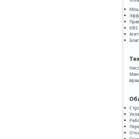
Мощ
Эффе
Прав
KBS 
Агит
Благ
Те
Насо
Макс
вращ
Об
Стро
Укл
Раб
Пере
Отка
Осу