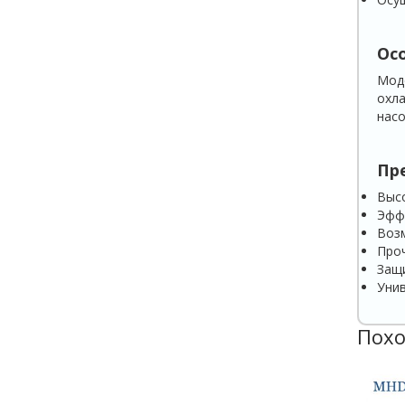
Ос
Моде
охла
насо
Пр
Высо
Эфф
Воз
Проч
Защи
Унив
Похо