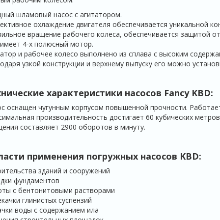
ный шламовый насос с агитатором.
ктивное охлаждение двигателя обеспечивается уникальной кон
ильное вращение рабочего колеса, обеспечивается защитой от
имеет 4-х полюсный мотор.
атор и рабочее колесо выполнено из сплава с высоким содержа
одаря узкой конструкции и верхнему выпуску его можно установ
хнические характеристики насосов Fancy
KBD
:
с оснащен чугунным корпусом повышенной прочности. Работает 
имальная производительность достигает 60 кубических метров 
ения составляет 2900 оборотов в минуту.
ласти применения погружных насосов
KBD
:
ительства зданий и сооружений
адки фундаментов
оты с бентонитовыми растворами
качки глинистых суспензий
чки воды с содержанием ила
шения строительных площадок