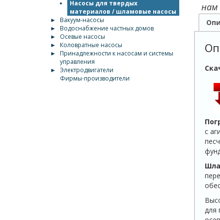
Насосы для твердых
нам
материалов / шламовые насосы
►
Вакуум-насосы
Опи
►
Водоснабжение частных домов
►
Осевые насосы
Оп
►
Коловратные насосы
►
Принадлежности к насосам и системы
управления
Ска
►
Электродвигатели
Фирмы-производители
Пог
с аг
песч
фун
Шла
пере
обес
Высо
для 
осев