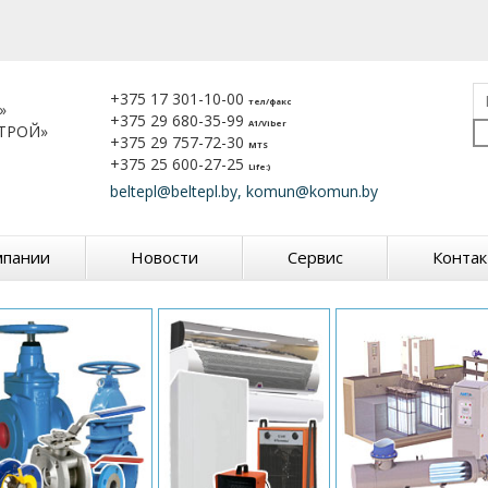
+375 17 301-10-00
тел/факс
»
+375 29 680-35-99
A1/Viber
ТРОЙ»
+375 29 757-72-30
MTS
+375 25 600-27-25
Life:)
beltepl@beltepl.by, komun@komun.by
мпании
Новости
Сервис
Конта