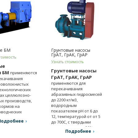
е БМ
Грунтовые насосы
ГрАТ, ГрАК, ГрАР
тоимость
Узнать стоимость
ые
Грунтовые насосы
ы БМ
применяются
ГрАТ, ГрАК, ГрАР
екачивания
применяются для
новолокнистых
перекачивания
технологических
абразивных гидросмесей
ах целлюлозно-
до 2200 кг/м3,
х производств,
водородным
кормов на
показателем рН от 6 до
оводческих
12, температурой от от 5
Подробнее
до 700С, с твердыми
включениями до 30%.
Подробнее