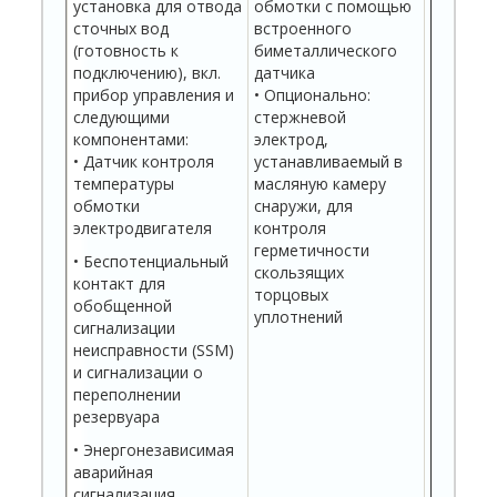
установка для отвода
обмотки с помощью
камеры
сточных вод
встроенного
электро
(готовность к
биметаллического
• Контр
подключению), вкл.
датчика
темпера
прибор управления и
• Опционально:
обмотки
следующими
стержневой
биметал
компонентами:
электрод,
датчика
• Датчик контроля
устанавливаемый в
• Одноф
температуры
масляную камеру
модель 
обмотки
снаружи, для
распред
электродвигателя
контроля
щитом с
герметичности
• Беспотенциальный
конденс
скользящих
контакт для
торцовых
обобщенной
уплотнений
сигнализации
неисправности (SSM)
и сигнализации о
переполнении
резервуара
• Энергонезависимая
аварийная
сигнализация