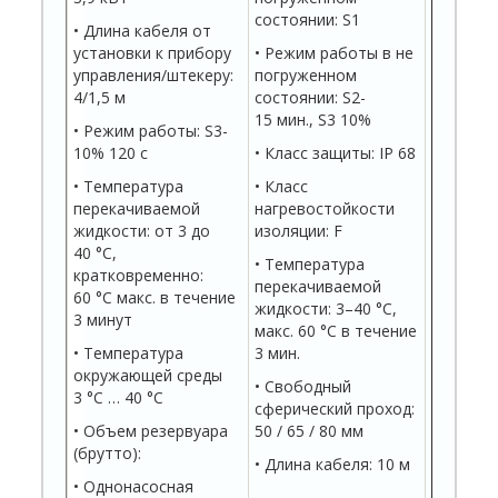
состоянии: S1
состояни
• Длина кабеля от
установки к прибору
• Режим работы в не
• Режим
управления/штекеру:
погруженном
погруже
4/1,5 м
состоянии: S2-
состояни
15 мин., S3 10%
мин; S3 
• Режим работы: S3-
10% 120 с
• Класс защиты: IP 68
• Класс 
• Температура
• Класс
• Класс
перекачиваемой
нагревостойкости
нагрево
жидкости: от 3 до
изоляции: F
изоляции
40 °C,
• Температура
• Темпе
кратковременно:
перекачиваемой
перекач
60 °C макс. в течение
жидкости: 3–40 °C,
жидкости
3 минут
макс. 60 °C в течение
макс. 60
• Температура
3 мин.
минуты
окружающей среды
• Свободный
• Макс. 
3 °C … 40 °C
сферический проход:
погружен
• Объем резервуара
50 / 65 / 80 мм
• Длина 
(брутто):
• Длина кабеля: 10 м
• Однонасосная