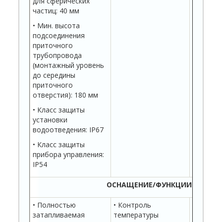
для сферических
частиц: 40 мм
• Мин. высота
подсоединения
приточного
трубопровода
(монтажный уровень
до середины
приточного
отверстия): 180 мм
• Класс защиты
установки
водоотведения: IP67
• Класс защиты
прибора управления:
IP54
ОСНАЩЕНИЕ/ФУНКЦИИ
• Полностью
• Контроль
• Контр
затапливаемая
температуры
гермети