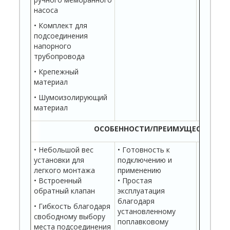
насоса
• Комплект для
подсоединения
напорного
трубопровода
• Крепежный
материал
• Шумоизолирующий
материал
ОСОБЕННОСТИ/ПРЕИМУЩЕСТВА
• Небольшой вес
• Готовность к
• Однок
установки для
подключению и
рабочие
легкого монтажа
применению
повыше
• Встроенный
• Простая
• Свобо
обратный клапан
эксплуатация
рабочие 
благодаря
подверж
• Гибкость благодаря
установленному
засорен
свободному выбору
поплавковому
места подсоединения
• Серийн