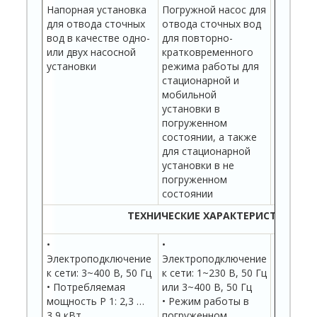
Напорная установка
Погружной насос для
Погружн
для отвода сточных
отвода сточных вод
отвода 
вод в качестве одно-
для повторно-
для дли
или двух насосной
кратковременного
режима 
установки
режима работы для
стацион
стационарной и
мобиль
мобильной
установ
установки в
погруже
погруженном
состояни
состоянии, а также
для ста
для стационарной
установк
установки в не
погруже
погруженном
состоян
состоянии
ТЕХНИЧЕСКИЕ ХАРАКТЕРИСТИКИ
•
•
•
Электроподключение
Электроподключение
Электро
к сети: 3~400 В, 50 Гц
к сети: 1~230 В, 50 Гц
к сети: 
• Потребляемая
или 3~400 В, 50 Гц
или 3~40
мощность P 1: 2,3 …
• Режим работы в
• Режим
3,9 кВт
погруженном
погруже