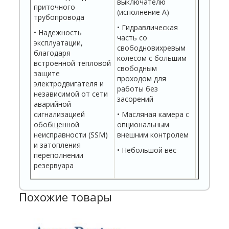
выключателю
приточного
взрыво
(исполнение A)
трубопровода
исполне
• Гидравлическая
соответ
• Надежность
часть со
эксплуатации,
• Эксплу
свободновихревым
благодаря
частотн
колесом с большим
встроенной тепловой
преобра
свободным
защите
проходом для
• Имеют
электродвигателя и
работы без
электро
независимой от сети
засорений
IE3Прод
аварийной
гермети
сигнализацией
• Масляная камера с
кабельн
обобщенной
опциональным
неисправности (SSM)
внешним контролем
и затопления
• Небольшой вес
переполнении
резервуара
Похожие товары