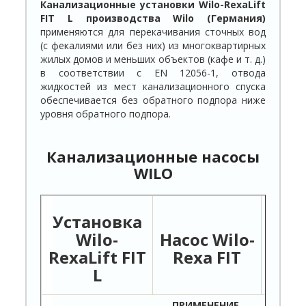
Канализационные установки Wilo-RexaLift
FIT L производства
Wilo
(Германия)
применяются для перекачивания сточных вод
(с фекалиями или без них) из многоквартирных
жилых домов и меньших объектов (кафе и т. д.)
в соответствии с EN 12056-1, отвода
жидкостей из мест канализационного спуска
обеспечивается без обратного подпора ниже
уровня обратного подпора.
Канализационные насосы
WILO
Установка
Wilo-
Насос
Wilo-
Нас
RexaLift FIT
Rexa FIT
Re
L
ПРИМЕНЕНИЕ