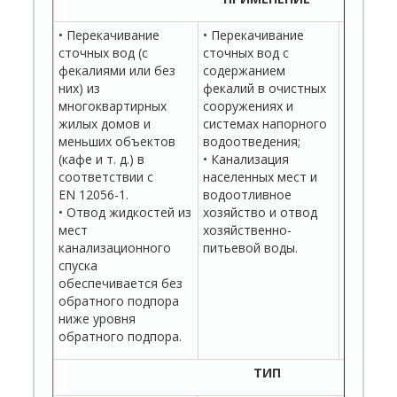
• Перекачивание
• Перекачивание
• Перек
сточных вод (с
сточных вод с
сточных
фекалиями или без
содержанием
содержа
них) из
фекалий в очистных
фекалий
многоквартирных
сооружениях и
сооруже
жилых домов и
системах напорного
система
меньших объектов
водоотведения;
водоотв
(кафе и т. д.) в
• Канализация
• Канал
соответствии с
населенных мест и
населен
EN 12056-1.
водоотливное
водоотл
• Отвод жидкостей из
хозяйство и отвод
хозяйст
мест
хозяйственно-
хозяйст
канализационного
питьевой воды.
питьево
спуска
обеспечивается без
обратного подпора
ниже уровня
обратного подпора.
ТИП