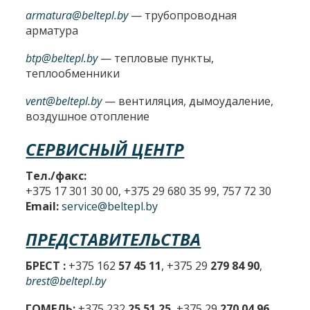
armatura@beltepl.by
— трубопроводная
арматура
btp@beltepl.by
— тепловые пункты,
теплообменники
vent@beltepl.by
— вентиляция, дымоудаление,
воздушное отопление
СЕРВИСНЫЙ ЦЕНТР
Тел./факс:
+375 17 301 30 00, +375 29 680 35 99, 757 72 30
Email:
service@beltepl.by
ПРЕДСТАВИТЕЛЬСТВА
БРЕСТ :
+375 162
57 45 11
, +375 29
279 84 90
,
brest@beltepl.by
ГОМЕЛЬ:
+375 232
25 51 25
, +375 29
270 04 96
,