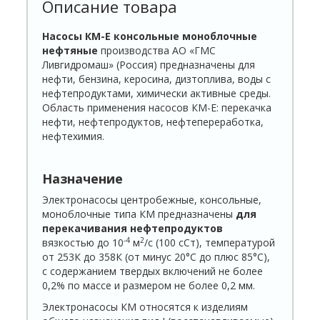
Описание товара
Насосы КМ-Е консольные моноблочные
нефтяные
производства АО «ГМС
Ливгидромаш» (Россия) предназначены для
нефти, бензина, керосина, дизтоплива, воды с
нефтепродуктами, химически активные среды.
Область применения насосов КМ-Е: перекачка
нефти, нефтепродуктов, нефтепереработка,
нефтехимия.
Назначение
Электронасосы центробежные, консольные,
моноблочные типа КМ предназначены
для
перекачивания нефтепродуктов
-4
2
вязкостью до 10
м
/с (100 сСт), температурой
от 253К до 358К (от минус 20°С до плюс 85°С),
с содержанием твердых включений не более
0,2% по массе и размером не более 0,2 мм.
Электронасосы КМ относятся к изделиям