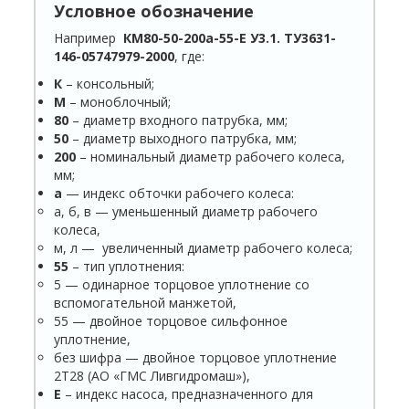
Условное обозначение
Например
КМ80-50-200а-55-Е У3.1. ТУ3631-
146-05747979-2000
, где:
К
– консольный;
М
– моноблочный;
80
– диаметр входного патрубка, мм;
50
– диаметр выходного патрубка, мм;
200
– номинальный диаметр рабочего колеса,
мм;
а
— индекс обточки рабочего колеса:
а, б, в — уменьшенный диаметр рабочего
колеса,
м, л — увеличенный диаметр рабочего колеса;
55
– тип уплотнения:
5 — одинарное торцовое уплотнение со
вспомогательной манжетой,
55 — двойное торцовое сильфонное
уплотнение,
без шифра — двойное торцовое уплотнение
2Т28 (АО «ГМС Ливгидромаш»),
Е
– индекс насоса, предназначенного для