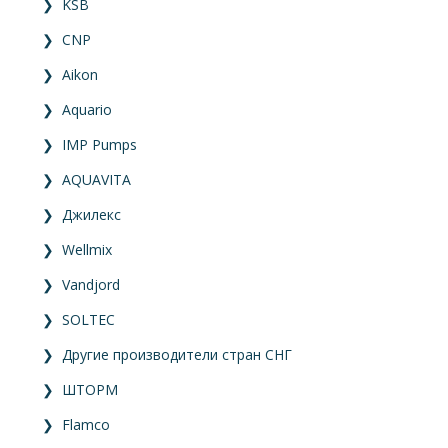
❯
KSB
❯
CNP
❯
Aikon
❯
Aquario
❯
IMP Pumps
❯
AQUAVITA
❯
Джилекс
❯
Wellmix
❯
Vandjord
❯
SOLTEC
❯
Другие производители стран СНГ
❯
ШТОРМ
❯
Flamco