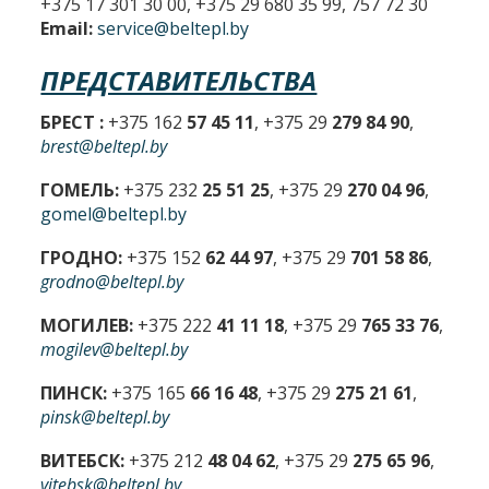
+375 17 301 30 00, +375 29 680 35 99, 757 72 30
Email:
service@beltepl.by
ПРЕДСТАВИТЕЛЬСТВА
БРЕСТ :
+375 162
57 45 11
, +375 29
279 84 90
,
brest@beltepl.by
ГОМЕЛЬ:
+375 232
25 51 25
, +375 29
270 04 96
,
gomel@beltepl.by
ГРОДНО:
+375 152
62 44 97
, +375 29
701 58 86
,
grodno@beltepl.by
МОГИЛЕВ:
+375 222
41 11 18
, +375 29
765 33 76
,
mogilev@beltepl.by
ПИНСК:
+375 165
66 16 48
, +375 29
275 21 61
,
pinsk@beltepl.by
ВИТЕБСК:
+375 212
48 04 62
, +375 29
275 65 96
,
vitebsk@beltepl.by