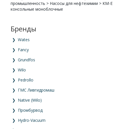
промышленность
>
Насосы для нефтехимии
>
КМ-Е
консольные моноблочные
Бренды
❯
Wates
❯
Fancy
❯
Grundfos
❯
Wilo
❯
Pedrollo
❯
ГМС Ливгидромаш
❯
Native (Wilo)
❯
Промбурвод
❯
Hydro-Vacuum