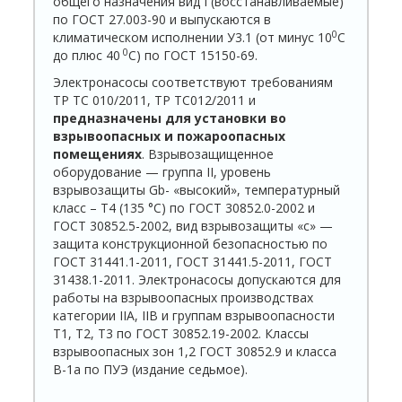
общего назначения вид I (восстанавливаемые)
по ГОСТ 27.003-90 и выпускаются в
0
климатическом исполнении У3.1 (от минус 10
С
0
до плюс 40
С) по ГОСТ 15150-69.
Электронасосы соответствуют требованиям
ТР ТС 010/2011, ТР ТС012/2011 и
предназначены для установки во
взрывоопасных и пожароопасных
помещениях
. Взрывозащищенное
оборудование — группа II, уровень
взрывозащиты Gb- «высокий», температурный
класс – Т4 (135 °С) по ГОСТ 30852.0-2002 и
ГОСТ 30852.5-2002, вид взрывозащиты «с» —
защита конструкционной безопасностью по
ГОСТ 31441.1-2011, ГОСТ 31441.5-2011, ГОСТ
31438.1-2011. Электронасосы допускаются для
работы на взрывоопасных производствах
категории IIА, IIВ и группам взрывоопасности
Т1, Т2, Т3 по ГОСТ 30852.19-2002. Классы
взрывоопасных зон 1,2 ГОСТ 30852.9 и класса
В-1а по ПУЭ (издание седьмое).