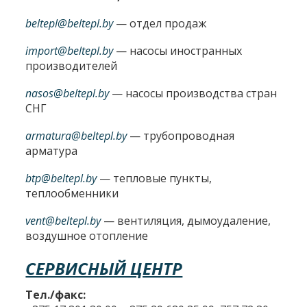
beltepl@beltepl.by
— отдел продаж
import@beltepl.by
— насосы иностранных
производителей
nasos@beltepl.by
— насосы производства стран
СНГ
armatura@beltepl.by
— трубопроводная
арматура
btp@beltepl.by
— тепловые пункты,
теплообменники
vent@beltepl.by
— вентиляция, дымоудаление,
воздушное отопление
СЕРВИСНЫЙ ЦЕНТР
Тел./факс: