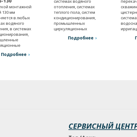
6-130
системах водяного
перекач
откой монтажной
отопления, системах
скважин
 130 мм
теплого пола, систем
цистерн
няется в любых
кондиционирования,
система
ах водяного
промышленных
водосна
ния, в системах
циркуляционных
ирригац
ционирования,
установках.
давлени
Подробнее
шленные
ляционные
вки.
Подробнее
СЕРВИСНЫЙ ЦЕНТ