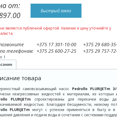
на от:
Быстрый заказ
 897.00
не является публичной офертой. Наличие и цену уточняйте у
алиста.
 позвоните
+375 17 301-10-00
+375 29 680-35
 по телефонам:
+375 25 600-27-25
+375 29 757-72
и:
1
сание
исание товара
ерхностный самовсасывающий насос
Pedrollo
PLURIJETm
3/
ически неагрессивных жидкостей к материалам, из которых 
ollo
PLURIJETm
спроектированы для перекачки воды да
екачиваемой жидкостью. Благодаря бесшумности, низкому по
ollo
PLURIJETm
могут с успехом применяться в быту и в к
шения давления и подачи воды в сочетании с системами поддер