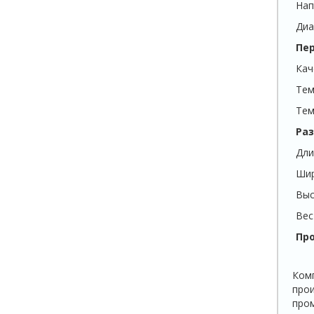
Нап
Диа
Пе
Кач
Тем
Тем
Раз
Дли
Ши
Выс
Вес
Пр
Ком
про
про