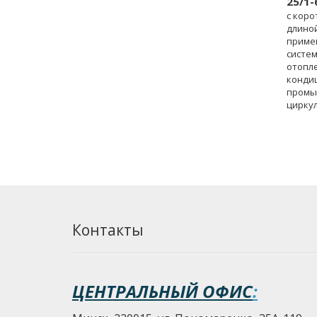
25/1-
с кор
длиной
приме
систем
отопле
конди
промы
цирку
устано
Контакты
ЦЕНТРАЛЬНЫЙ ОФИС
: