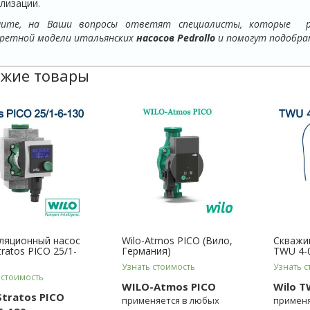
лизации.
ните, на Ваши вопросы ответят специалисты, которые р
ретной модели итальянских
насосов
Pedrollo
и помогут подобра
жие товары
ляционный насос
Wilo-Atmos PICO (Вило,
Скважин
tratos PICO 25/1-
Германия)
TWU 4-
Узнать стоимость
Узнать с
 стоимость
WILO-Atmos PICO
Wilo T
Stratos PICO
применяется в любых
применя