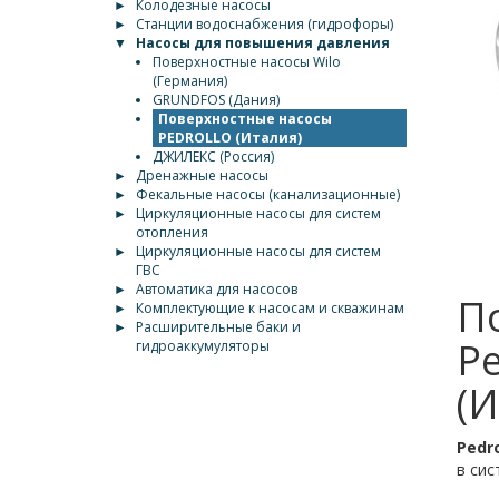
►
Колодезные насосы
►
Станции водоснабжения (гидрофоры)
▼
Насосы для повышения давления
Поверхностные насосы Wilo
(Германия)
GRUNDFOS (Дания)
Поверхностные насосы
PEDROLLO (Италия)
ДЖИЛЕКС (Россия)
►
Дренажные насосы
►
Фекальные насосы (канализационные)
►
Циркуляционные насосы для систем
отопления
►
Циркуляционные насосы для систем
ГВС
►
Автоматика для насосов
П
►
Комплектующие к насосам и скважинам
►
Расширительные баки и
Pe
гидроаккумуляторы
(И
Pedro
в сис