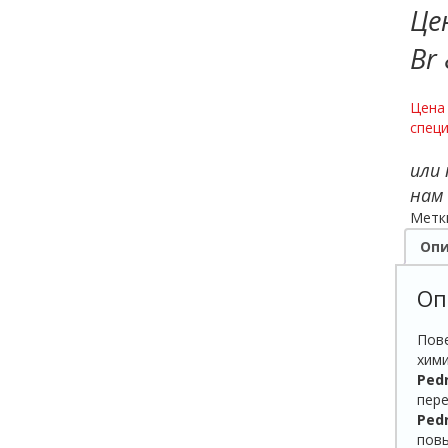
Це
Br
Цена 
специ
или
нам
Метк
Опи
Оп
Пов
хим
Pedr
пер
Pedr
повы