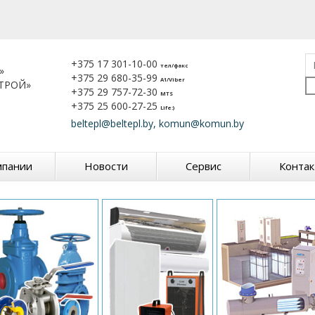
+375 17 301-10-00
тел/факс
»
+375 29 680-35-99
A1/Viber
ТРОЙ»
+375 29 757-72-30
MTS
+375 25 600-27-25
Life:)
beltepl@beltepl.by, komun@komun.by
мпании
Новости
Сервис
Конта