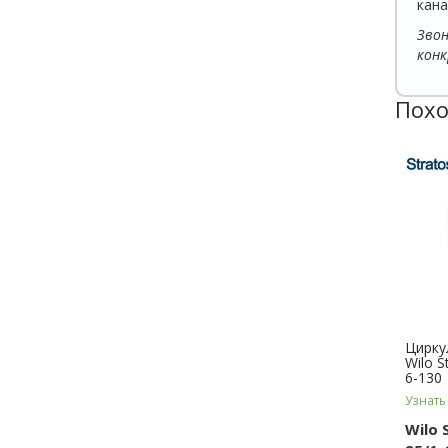
кана
Зво
конк
Похо
Цирку
Wilo S
6-130
Узнать
Wilo 