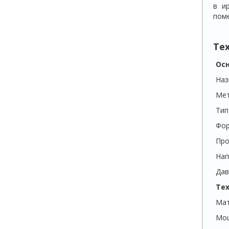
в и
поме
Те
Ос
Наз
Мет
Тип
Фо
Про
Нап
Дав
Те
Мат
Мо