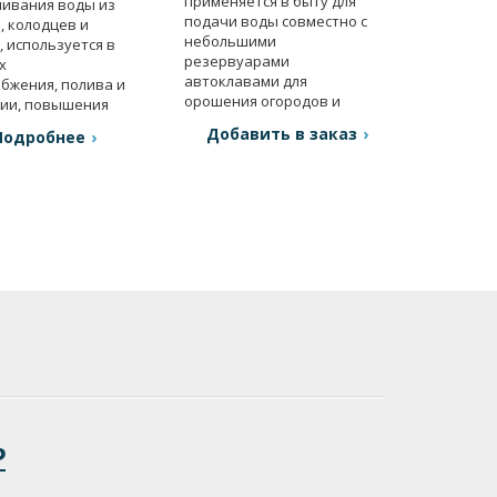
применяется в быту для
ивания воды из
подачи воды совместно с
, колодцев и
небольшими
, используется в
резервуарами
х
автоклавами для
бжения, полива и
орошения огородов и
ии, повышения
садов.
я и др.
Добавить в заказ
Подробнее
Р