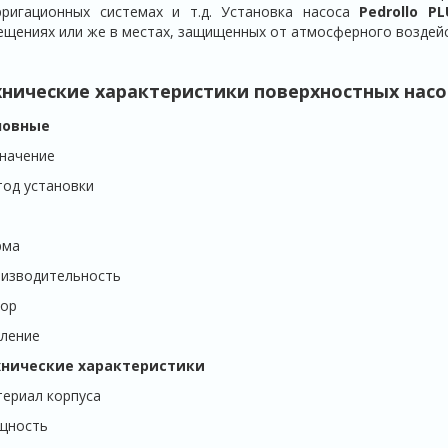
рригационных системах и т.д. Установка насоса
Pedrollo
PL
щениях или же в местах, защищенных от атмосферного воздейс
хнические характеристики поверхностных нас
новные
начение
од установки
рма
изводительность
ор
ление
хнические характеристики
ериал корпуса
щность