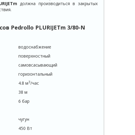
URIJETm
должна производиться в закрытых
твия.
осов
Pedrollo
PLURIJETm
3/80-
N
водоснабжение
поверхностный
самовсасывающий
горизонтальный
З
4.8 м
/час
38 м
6 бар
чугун
450 Вт