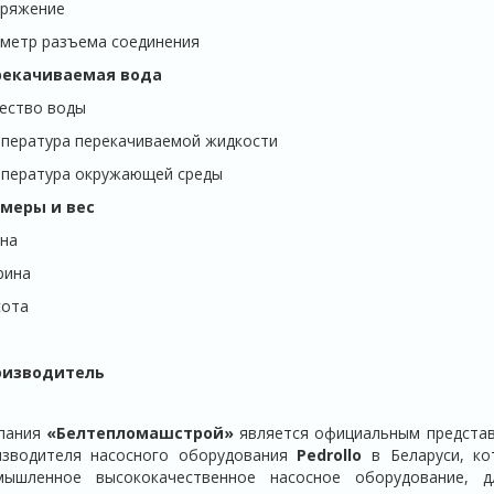
ряжение
метр разъема соединения
рекачиваемая вода
ество воды
пература перекачиваемой жидкости
пература окружающей среды
меры и вес
на
рина
ота
оизводитель
пания
«Белтепломашстрой»
является официальным представ
изводителя насосного оборудования
Pedrollo
в Беларуси, ко
мышленное высококачественное насосное оборудование, д