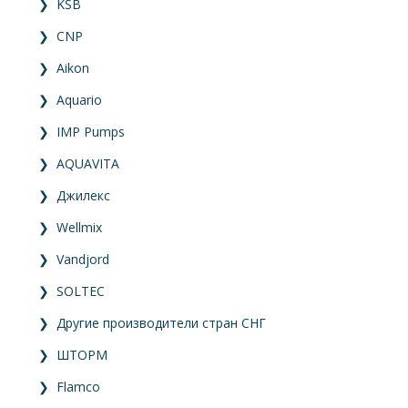
❯
KSB
❯
CNP
❯
Aikon
❯
Aquario
❯
IMP Pumps
❯
AQUAVITA
❯
Джилекс
❯
Wellmix
❯
Vandjord
❯
SOLTEC
❯
Другие производители стран СНГ
❯
ШТОРМ
❯
Flamco