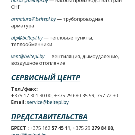
nasos@beltepl.by
— насосы производства стран
СНГ
armatura@beltepl.by
— трубопроводная
арматура
btp@beltepl.by
— тепловые пункты,
теплообменники
vent@beltepl.by
— вентиляция, дымоудаление,
воздушное отопление
СЕРВИСНЫЙ ЦЕНТР
Тел./факс:
+375 17 301 30 00, +375 29 680 35 99, 757 72 30
Email:
service@beltepl.by
ПРЕДСТАВИТЕЛЬСТВА
БРЕСТ :
+375 162
57 45 11
, +375 29
279 84 90
,
brest@beltepl.by