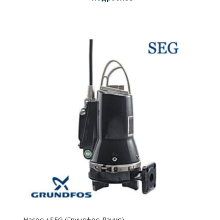
Насосы SEG (Грундфос,Дания)