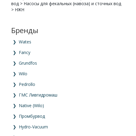
вод
>
Насосы для фекальных (навоза) и сточных вод
>
НЖН
Бренды
❯
Wates
❯
Fancy
❯
Grundfos
❯
Wilo
❯
Pedrollo
❯
ГМС Ливгидромаш
❯
Native (Wilo)
❯
Промбурвод
❯
Hydro-Vacuum