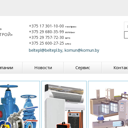
+375 17 301-10-00
тел/факс
»
+375 29 680-35-99
A1/Viber
ТРОЙ»
+375 29 757-72-30
MTS
+375 25 600-27-25
Life:)
beltepl@beltepl.by, komun@komun.by
мпании
Новости
Сервис
Конта