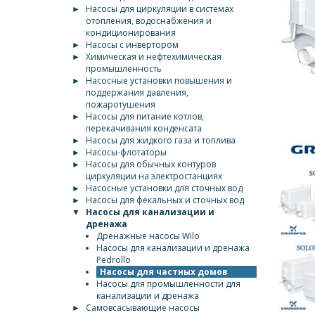
►
Насосы для циркуляции в системах
отопления, водоснабжения и
кондиционирования
►
Насосы с инвертором
►
Химическая и нефтехимическая
промышленность
►
Насосные установки повышения и
поддержания давления,
пожаротушения
►
Насосы для питание котлов,
перекачивания конденсата
►
Насосы для жидкого газа и топлива
►
Насосы-флотаторы
►
Насосы для обычных контуров
циркуляции на электростанциях
►
Насосные установки для сточных вод
►
Насосы для фекальных и сточных вод
▼
Насосы для канализации и
дренажа
Дренажные насосы Wilo
Насосы для канализации и дренажа
Pedrollo
Насосы для частных домов
Насосы для промышленности для
канализации и дренажа
►
Самовсасывающие насосы