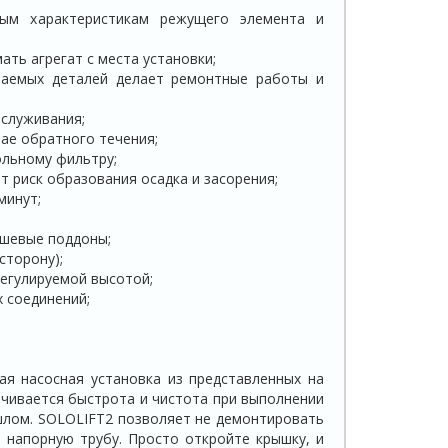
ным характеристикам режущего элемента и
ать агрегат с места установки;
ваемых деталей делает ремонтные работы и
бслуживания;
чае обратного течения;
ольному фильтру;
 риск образования осадка и засорения;
минут;
ушевые поддоны;
сторону);
регулируемой высотой;
 соединений;
я насосная установка из представленных на
ечивается быстрота и чистота при выполнении
шлом. SOLOLIFT2 позволяет не демонтировать
 напорную трубу. Просто откройте крышку, и