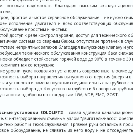
ая высокая надёжность благодаря высоким эксплуатацион
ателя;
рое, простое и чистое сервисное обслуживание – не нужно сним
хое» исполнение двигателя и всех соответствующих обслужи
бслуживание простым и чистым;
той доступ к реле контроля уровня, доступ для технического о
етичная система со сварным баком, отсутствие протечек в слу
тствие неприятных запахов благодаря выпускному клапану и уг
ребующая технического обслуживания конструкция бака снижает
новка обладает стойкостью горячей воде до 90°C в течение 30 
хкомпактная конструкция;
ие уровни пуска позволяют установить современные плоские д
ожность выбора направления выпускного отверстия (вверх и в 
тая установка и замена впускных соединительных патрубков с 
ожность выбора до 4 впускных патрубков и 6 напорных трубных
установки одобрены по стандартам LGA, VDE, EMC, GOST.
осные установки SOLOLIFT2
– самая удобная канализационна
е. С интегрированным съёмным узлом “двигатель/насос” обесп
нтных работ и техобслуживания. Грязные руки остались в про
вое оборудование, не сливать из него воду и не отсоединять