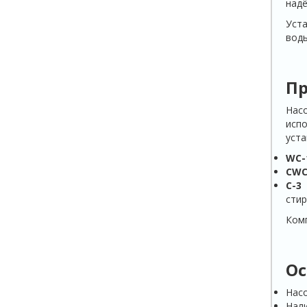
надё
Уст
воды
П
Насо
испо
уста
WC-
CWC
C-3
сти
Комп
Ос
Нас
Нали