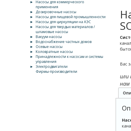
►
Насосы для коммерческого
применения
Н
►
Дозировочные насосы
►
Насосы для пищевой промышленности
SO
►
Насосы для циркуляции на АЭС
►
Насосы для твердых материалов /
шламовые насосы
►
Вакуум-насосы
Сист
►
Водоснабжение частных домов
канал
►
Осевые насосы
бытов
►
Коловратные насосы
►
Принадлежности к насосам и системы
управления
Вас з
►
Электродвигатели
Фирмы-производители
или
нам
Опи
Оп
Нас
кана