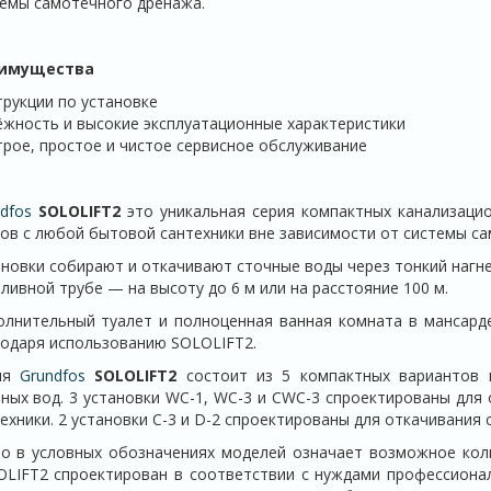
емы самотёчного дренажа.
имущества
рукции по установке
жность и высокие эксплуатационные характеристики
рое, простое и чистое сервисное обслуживание
dfos
SOLOLIFT2
это уникальная серия компактных канализаци
ов с любой бытовой сантехники вне зависимости от системы с
новки собирают и откачивают сточные воды через тонкий нагн
ливной трубе — на высоту до 6 м или на расстояние 100 м.
олнительный туалет и полноценная ванная комната в мансард
одаря использованию SOLOLIFT2.
ия
Grundfos
SOLOLIFT2
состоит из 5 компактных вариантов 
ных вод. 3 установки WC-1, WC-3 и CWC-3 спроектированы для 
ехники. 2 установки C-3 и D-2 спроектированы для откачивания 
ло в условных обозначениях моделей означает возможное кол
OLIFT2 спроектирован в соответствии с нуждами профессиона