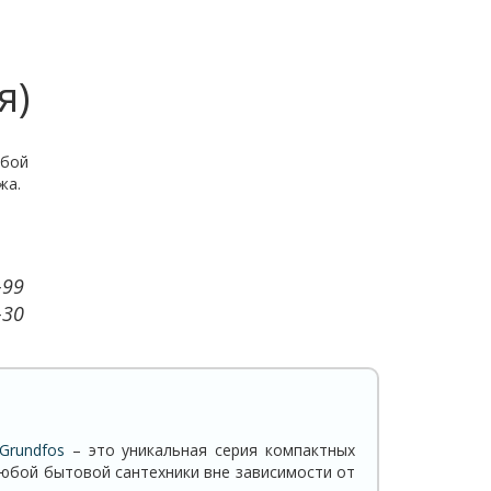
я)
юбой
жа.
-99
-30
Grundfos
– это уникальная серия компактных
любой бытовой сантехники вне зависимости от