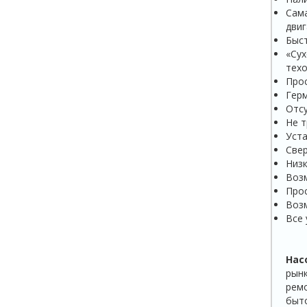
Сам
двиг
Быст
«Су
техо
Прос
Герм
Отсу
Не т
Уста
Свер
Низк
Возм
Прос
Возм
Все 
Нас
рынк
ремо
быто