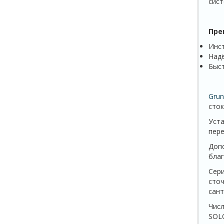
сист
Пре
Инст
Надё
Быст
Grun
сток
Уста
пере
Доп
благ
Сер
сточ
сант
Чис
SOL