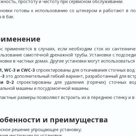
жность, простоту и чистоту при сервисном обслуживании.
ановки готовы к использованию со штекером и работают в п
 в бак.
рименение
с применяется в случаях, если необходим сток из сантехнич
льзование самотёчной дренажной трубы. Установки с подсоеди
новки в частных домах. Другие установки могут использоваться
1, WC-3 и CWC-3
спроектированы для откачивания сточных вод из
-3
это дополнительный гибкий вариант, разработанный для встр
 и D-2
спроектированы для удаления (горячих) сточных вод
ральной машины и посудомоечной машины.
актные размеры позволяют встроить их в переднюю стенку и в 
обенности и преимущества
осное решение упрощающее установку;
чие инструкции по установке;