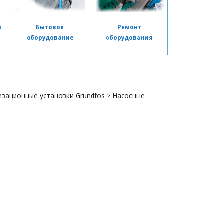
я
Бытовое
Ремонт
я
оборудование
оборудования
изационные установки Grundfos
>
Насосные