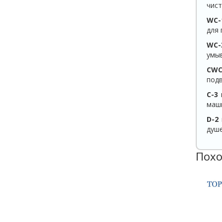
чист
WC-
для 
WC-
умыв
C
WC
подв
C-3
и
маши
D-2
душе
Похо