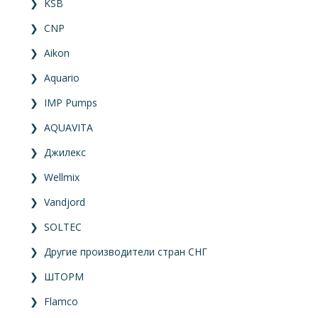
❯
KSB
❯
CNP
❯
Aikon
❯
Aquario
❯
IMP Pumps
❯
AQUAVITA
❯
Джилекс
❯
Wellmix
❯
Vandjord
❯
SOLTEC
❯
Другие производители стран СНГ
❯
ШТОРМ
❯
Flamco