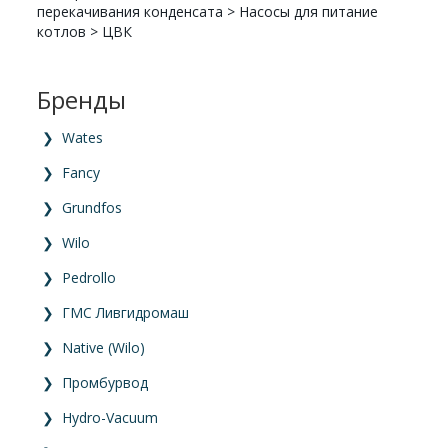
перекачивания конденсата
>
Насосы для питание
котлов
>
ЦВК
Бренды
❯
Wates
❯
Fancy
❯
Grundfos
❯
Wilo
❯
Pedrollo
❯
ГМС Ливгидромаш
❯
Native (Wilo)
❯
Промбурвод
❯
Hydro-Vacuum