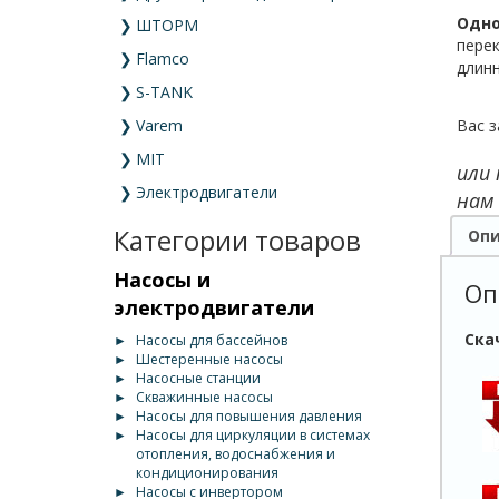
Одно
❯
ШТОРМ
перек
❯
Flamco
длин
❯
S-TANK
Вас з
❯
Varem
❯
MIT
или
❯
Электродвигатели
нам
Категории товаров
Опи
Насосы и
Оп
электродвигатели
Ска
►
Насосы для бассейнов
►
Шестеренные насосы
►
Насосные станции
►
Скважинные насосы
►
Насосы для повышения давления
►
Насосы для циркуляции в системах
отопления, водоснабжения и
кондиционирования
►
Насосы с инвертором