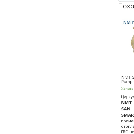
Похо
NMT S
Pumps
Узнать
Цирку
NMT
SAN
SMAR
примен
отопле
ГВС, в