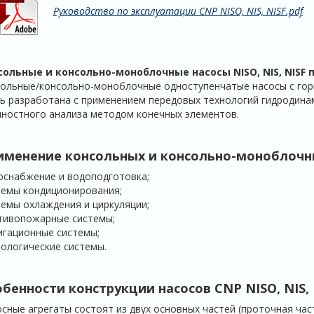
Руководство по эксплуатации CNP NISO, NIS, NISF.pdf
сольные и консольно-моноблочные насосы
NISO
,
NIS
,
NISF
ольные/консольно-моноблочные одноступенчатые насосы с го
ь разработана с применением передовых технологий гидродина
ностного анализа методом конечных элементов.
именение консольных и консольно-моноблочн
снабжение и водоподготовка;
темы кондиционирования;
емы охлаждения и циркуляции;
тивопожарные системы;
гационные системы;
ологические системы.
обенности конструкции насосов CNP
NISO
,
NIS
,
сные агрегаты состоят из двух основных частей (проточная час