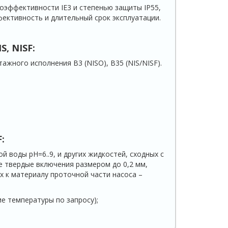
оэффективности IE3 и степенью защиты IP55,
ктивность и длительный срок эксплуатации.
IS
,
NISF
:
ажного исполнения B3 (NISO), B35 (NIS/NISF).
F
:
й воды pH=6..9, и других жидкостей, сходных с
е твердые включения размером до 0,2 мм,
х к материалу проточной части насоса –
ие температуры по запросу);