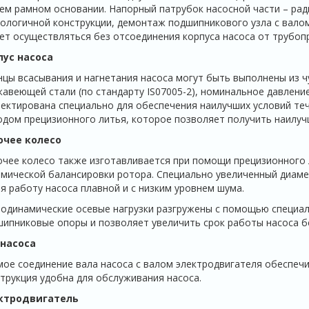
м рамном основании. Напорный патрубок насосной части – рад
ологичной конструкции, демонтаж подшипникового узла с вало
т осуществляться без отсоединения корпуса насоса от трубоп
пус насоса
цы всасывания и нагнетания насоса могут быть выполнены из чуг
авеющей стали (по стандарту IS07005-2), номинальное давлени
ектирована специально для обеспечения наилучших условий теч
дом прецизионного литья, которое позволяет получить наилуч
очее колесо
чее колесо также изготавливается при помощи прецизионного 
мической балансировки ротора. Специально увеличенный диаме
я работу насоса плавной и с низким уровнем шума.
одинамические осевые нагрузки разгружены с помощью специал
ипниковые опоры и позволяет увеличить срок работы насоса б
 насоса
ое соединение вала насоса с валом электродвигателя обеспечи
трукция удобна для обслуживания насоса.
ктродвигатель