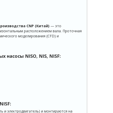
производства CNP (Китай)
— это
ризонтальным расположением вала. Проточная
мического моделирования (CFD) и
ых насосы
NISO
,
NIS
,
NISF
:
NISF
:
ть и электродвигатель) и монтируются на