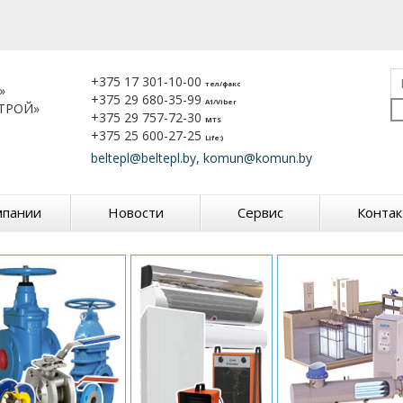
+375 17 301-10-00
тел/факс
»
+375 29 680-35-99
A1/Viber
ТРОЙ»
+375 29 757-72-30
MTS
+375 25 600-27-25
Life:)
beltepl@beltepl.by, komun@komun.by
мпании
Новости
Сервис
Конта