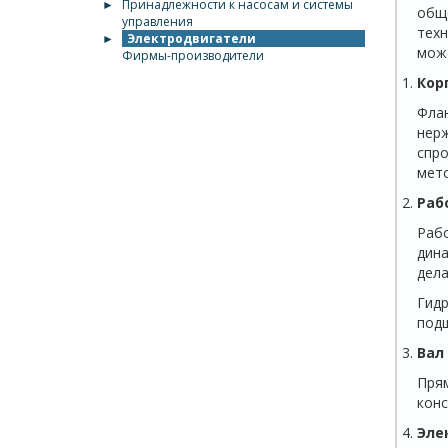
►
Принадлежности к насосам и системы
обще
управления
техн
►
Электродвигатели
може
Фирмы-производители
Кор
Флан
нерж
спро
мето
Раб
Рабо
дина
дела
Гидр
подш
Вал
Прям
конс
Эле