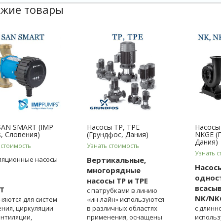
жие товары
AN SMART (IMP
Насосы TP, TPE
Насосы
, Словения)
(Грундфос, Дания)
NKGE (
Дания)
 стоимость
Узнать стоимость
Узнать с
ляционные насосы
Вертикальные,
Насос
многорядные
однос
насосы TP и TPE
всасы
T
с патрубками в линию
NK/NK
яются для систем
«ин-лайн» используются
ния, циркуляции
в различных областях
с длинн
ентиляции,
применения, оснащены
использ