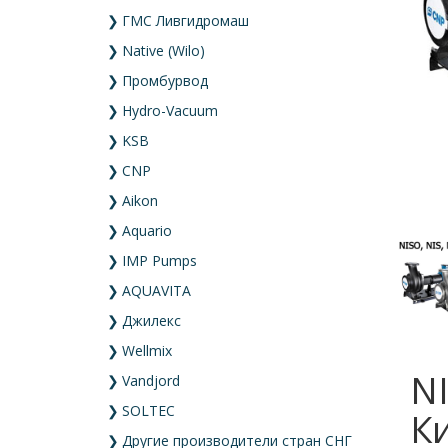
❯
ГМС Ливгидромаш
❯
Native (Wilo)
❯
Промбурвод
❯
Hydro-Vacuum
❯
KSB
❯
CNP
❯
Aikon
❯
Aquario
❯
IMP Pumps
❯
AQUAVITA
❯
Джилекс
❯
Wellmix
NI
❯
Vandjord
❯
SOLTEC
Ки
❯
Другие производители стран СНГ