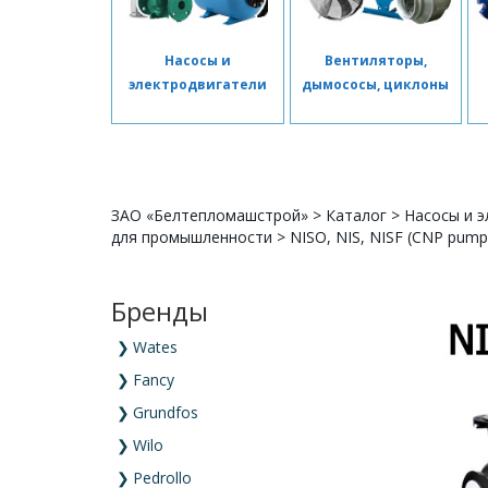
Насосы и
Вентиляторы,
электродвигатели
дымососы, циклоны
ЗАО «Белтепломашстрой»
>
Каталог
>
Насосы и э
для промышленности
>
NISO, NIS, NISF (CNP pump
Бренды
❯
Wates
❯
Fancy
❯
Grundfos
❯
Wilo
❯
Pedrollo