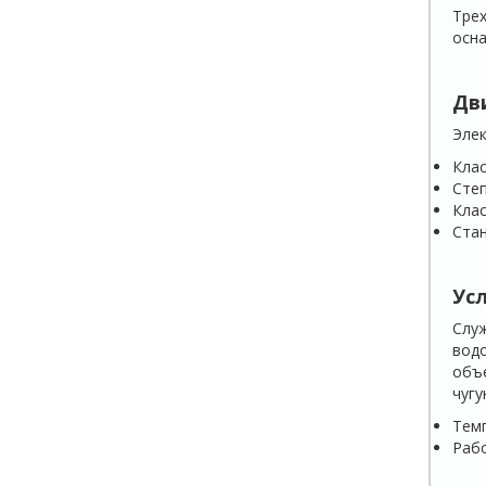
Трех
осна
Дв
Элек
Клас
Степ
Клас
Стан
Ус
Служ
водо
объе
чугу
Темп
Рабо