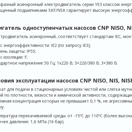
фазный асинхронный электродвигатель серии YE3 классом энерг
щенный подшипниками SKF/NSK гарантирует высокую энергоэффе
игатель одноступенчатых насосов CNP
NISO
,
N
тродвигатель асинхронный, соответствует стандартам IEC, монт
с энергоэффективности: IE2 (по запросу IE3);
ень защиты: IP55;
с изоляции: F;
дартное напряжение 50 Гц: 1х220 В; 3×220/380 В; 3×380 В.
ловия эксплуатации насосов CNP
NISO
,
NIS
,
NIS
ат для подачи в стационарных условиях чистой или слегка мутно
й по плотности, вязкости и химической активности, содержащи
мная концентрация которых не превышает 0,1 %, не агрессивны
ну.
ература перекачиваемой среды: от -15ºС до 110ºС (более высок
чее давление: 1,6 МПа (16 бар).