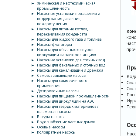
►
Химическая и нефтехимическая
промышленность
►
Насосные установки повышения и
поддержания давления,
пожаротушения
►
Насосы для питание котлов,
Кон
перекачивания конденсата
конс
►
Насосы для жидкого газа и топлива
част
►
Насосы-флотаторы
проч
►
Насосы для обычных контуров
циркуляции на электростанциях
►
Насосные установки для сточных вод
►
Насосы для фекальных и сточных вод
Пр
►
Насосы для канализации и дренажа
►
Самовсасывающие насосы
Водо
►
Насосы для коммерческого
Сис
применения
Сист
►
Дозировочные насосы
Про
►
Насосы для пищевой промышленности
Ирри
►
Насосы для циркуляции на АЭС
Техн
►
Насосы для твердых материалов /
шламовые насосы
►
Вакуум-насосы
►
Водоснабжение частных домов
Ос
►
Осевые насосы
►
Коловратные насосы
Насо