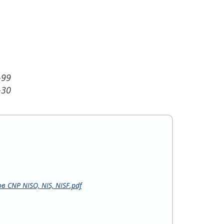
-99
-30
CNP NISO, NIS, NISF.pdf