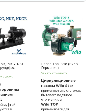
 NK, NKG, NKE,
Насос Top, Star (Вило,
Грундфос,
Германия)
Узнать стоимость
тоимость
Циркуляционные
ы
насосы Wilo Star
торонним
применяются в системах
ванием
бытового водяного
G
отопления, а
Wilo TOP
ой муфтой
уются в
применяются для