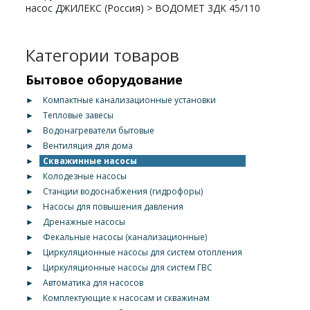
насос ДЖИЛЕКС (Россия)
>
ВОДОМЕТ 3ДК 45/110
Категории товаров
Бытовое оборудование
►
Компактные канализационные установки
►
Тепловые завесы
►
Водонагреватели бытовые
►
Вентиляция для дома
►
Скважинные насосы
►
Колодезные насосы
►
Станции водоснабжения (гидрофоры)
►
Насосы для повышения давления
►
Дренажные насосы
►
Фекальные насосы (канализационные)
►
Циркуляционные насосы для систем отопления
►
Циркуляционные насосы для систем ГВС
►
Автоматика для насосов
►
Комплектующие к насосам и скважинам