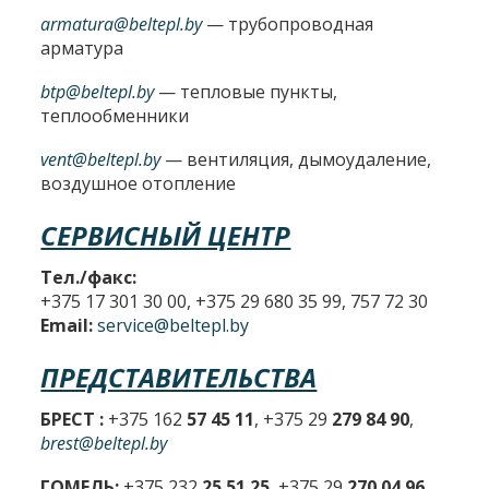
armatura@beltepl.by
— трубопроводная
арматура
btp@beltepl.by
— тепловые пункты,
теплообменники
vent@beltepl.by
— вентиляция, дымоудаление,
воздушное отопление
СЕРВИСНЫЙ ЦЕНТР
Тел./факс:
+375 17 301 30 00, +375 29 680 35 99, 757 72 30
Email:
service@beltepl.by
ПРЕДСТАВИТЕЛЬСТВА
БРЕСТ :
+375 162
57 45 11
, +375 29
279 84 90
,
brest@beltepl.by
ГОМЕЛЬ:
+375 232
25 51 25
, +375 29
270 04 96
,