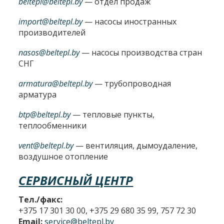
beltepl@beltepl.by
— отдел продаж
import@beltepl.by
— насосы иностранных
производителей
nasos@beltepl.by
— насосы производства стран
СНГ
armatura@beltepl.by
— трубопроводная
арматура
btp@beltepl.by
— тепловые пункты,
теплообменники
vent@beltepl.by
— вентиляция, дымоудаление,
воздушное отопление
СЕРВИСНЫЙ ЦЕНТР
Тел./факс:
+375 17 301 30 00, +375 29 680 35 99, 757 72 30
Email:
service@beltepl.by