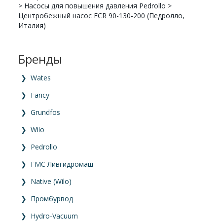
>
Насосы для повышения давления Pedrollo
>
Центробежный насос FCR 90-130-200 (Педролло,
Италия)
Бренды
❯
Wates
❯
Fancy
❯
Grundfos
❯
Wilo
❯
Pedrollo
❯
ГМС Ливгидромаш
❯
Native (Wilo)
❯
Промбурвод
❯
Hydro-Vacuum