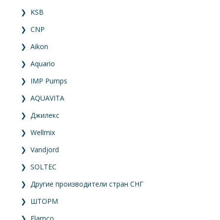
❯
KSB
❯
CNP
❯
Aikon
❯
Aquario
❯
IMP Pumps
❯
AQUAVITA
❯
Джилекс
❯
Wellmix
❯
Vandjord
❯
SOLTEC
❯
Другие производители стран СНГ
❯
ШТОРМ
❯
Flamco