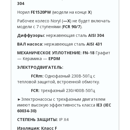
304
Норил
FE1520
PW
(модели на конце
Х
)
Рабочее колесо Noryl (
—
X
) не будет включать
модели с 7 ступенями (
FCR 90/7
).
Диффузоры:
нержавеющая сталь
AISI 304
ВАЛ насоса:
нержавеющая сталь
AISI 431
МЕХАНИЧЕСКОЕ УПЛОТНЕНИЕ:
FN-18
Графит
— Керамика —
EPDM
ЭЛЕКТРОДВИГАТЕЛЬ:
FCRm:
Однофазный 230В-50Гц с
тепловой защитой, встроенной обмотку.
FCR:
трехфазный 230/400В-50Гц
►
Электронасосы с трехфазным двигателем
имеют высокую эффективность класса
IE3 (
IEC
60034-30)
СТЕПЕНЬ ЗАЩИТЫ:
IP Х4
Изоляция: Класс
F