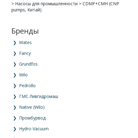
>
Насосы для промышленности
>
CDMF+CMH (CNP
pumps, Китай)
Бренды
❯
Wates
❯
Fancy
❯
Grundfos
❯
Wilo
❯
Pedrollo
❯
ГМС Ливгидромаш
❯
Native (Wilo)
❯
Промбурвод
❯
Hydro-Vacuum