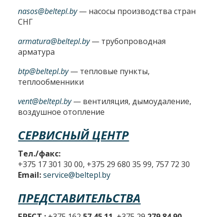
nasos@beltepl.by
— насосы производства стран
СНГ
armatura@beltepl.by
— трубопроводная
арматура
btp@beltepl.by
— тепловые пункты,
теплообменники
vent@beltepl.by
— вентиляция, дымоудаление,
воздушное отопление
СЕРВИСНЫЙ ЦЕНТР
Тел./факс:
+375 17 301 30 00, +375 29 680 35 99, 757 72 30
Email:
service@beltepl.by
ПРЕДСТАВИТЕЛЬСТВА
БРЕСТ :
+375 162
57 45 11
, +375 29
279 84 90
,