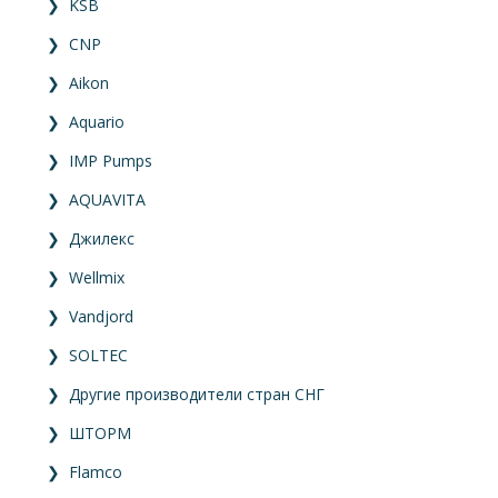
❯
KSB
❯
CNP
❯
Aikon
❯
Aquario
❯
IMP Pumps
❯
AQUAVITA
❯
Джилекс
❯
Wellmix
❯
Vandjord
❯
SOLTEC
❯
Другие производители стран СНГ
❯
ШТОРМ
❯
Flamco