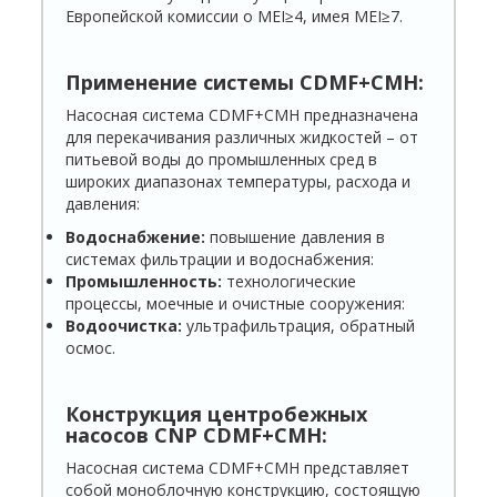
Европейской комиссии о МЕI≥4, имея МЕI≥7.
Применение системы
CDMF+CMH
:
Насосная система CDMF+CMH предназначена
для перекачивания различных жидкостей – от
питьевой воды до промышленных сред в
широких диапазонах температуры, расхода и
давления:
Водоснабжение:
повышение давления в
системах фильтрации и водоснабжения:
Промышленность:
технологические
процессы, моечные и очистные сооружения:
Водоочистка:
ультрафильтрация, обратный
осмос.
Конструкция центробежных
насосов CNP
CDMF+CMH
:
Насосная система CDMF+CMH представляет
собой моноблочную конструкцию, состоящую