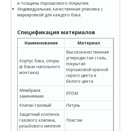
и толщины порошково­го покрытия;
Индивидуальная, качественная упаковка с
маркиров­кой для каждого бака.
Спецификация материалов
Наименование
Материал
Высококачественная
углеродистая сталь,
Корпус бака, опоры
покрытая
(в баках напольного
порошковой кра­ской
монтажа)
серого цвета и
белого цвета
Мембрана
EPDM
заменяемая
Клапан газовый
Латунь
Защитный колпачок
газового клапана,
Пластик
резьбового ниппеля