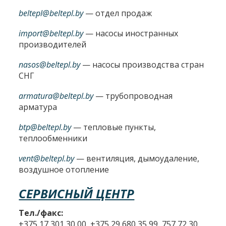
beltepl@beltepl.by
— отдел продаж
import@beltepl.by
— насосы иностранных
производителей
nasos@beltepl.by
— насосы производства стран
СНГ
armatura@beltepl.by
— трубопроводная
арматура
btp@beltepl.by
— тепловые пункты,
теплообменники
vent@beltepl.by
— вентиляция, дымоудаление,
воздушное отопление
СЕРВИСНЫЙ ЦЕНТР
Тел./факс:
+375 17 301 30 00, +375 29 680 35 99, 757 72 30