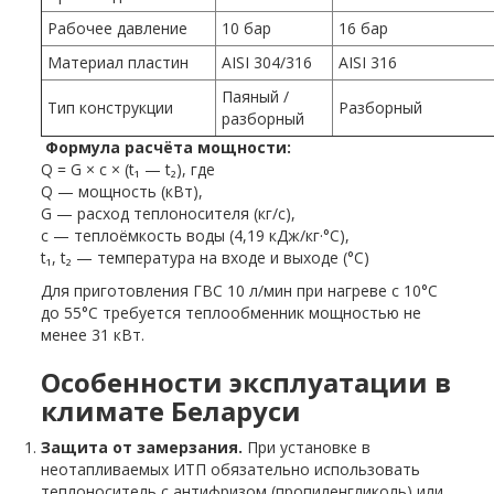
Рабочее давление
10 бар
16 бар
Материал пластин
AISI 304/316
AISI 316
Паяный /
Тип конструкции
Разборный
разборный
Формула расчёта мощности:
Q = G × c × (t₁ — t₂), где
Q — мощность (кВт),
G — расход теплоносителя (кг/с),
c — теплоёмкость воды (4,19 кДж/кг·°C),
t₁, t₂ — температура на входе и выходе (°C)
Для приготовления ГВС 10 л/мин при нагреве с 10°C
до 55°C требуется теплообменник мощностью не
менее 31 кВт.
Особенности эксплуатации в
климате Беларуси
Защита от замерзания.
При установке в
неотапливаемых ИТП обязательно использовать
теплоноситель с антифризом (пропиленгликоль) или