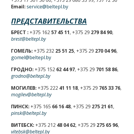
+375 17 301 30 00, +375 29 680 35 99, 757 72 30
Email:
service@beltepl.by
ПРЕДСТАВИТЕЛЬСТВА
БРЕСТ :
+375 162
57 45 11
, +375 29
279 84 90
,
brest@beltepl.by
ГОМЕЛЬ:
+375 232
25 51 25
, +375 29
270 04 96
,
gomel@beltepl.by
ГРОДНО:
+375 152
62 44 97
, +375 29
701 58 86
,
grodno@beltepl.by
МОГИЛЕВ:
+375 222
41 11 18
, +375 29
765 33 76
,
mogilev@beltepl.by
ПИНСК:
+375 165
66 16 48
, +375 29
275 21 61
,
pinsk@beltepl.by
ВИТЕБСК:
+375 212
48 04 62
, +375 29
275 65 96
,
vitebsk@beltepl.by