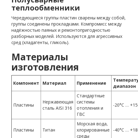
теплообменники
Чередующиеся группы пластин сварены между собой,
группы соединены прокладками. Компромисс между
надёжностью паяных и ремонтопригодностью
разборных моделей. Используются для агрессивных
сред (хладагенты, гликоль).
Материалы
изготовления
Температ
Компонент
Материал
Применение
диапазон
Стандартные
Нержавеющая
системы
Пластины
-20°C … +1
сталь AISI 316
отопления и
ГВС
Морская вода,
Пластины
Титан
хлорированные
-40°C … +1
среды