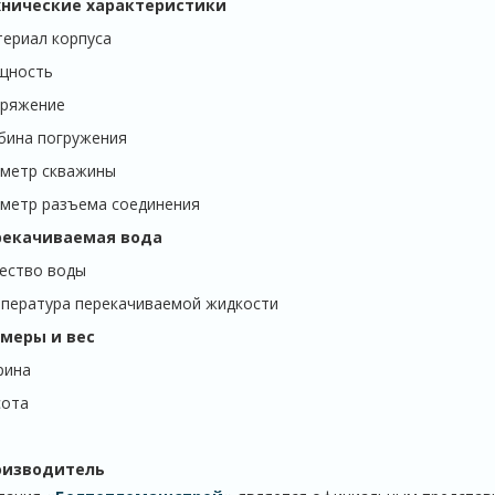
хнические характеристики
ериал корпуса
щность
ряжение
бина погружения
метр скважины
метр разъема соединения
рекачиваемая вода
ество воды
пература перекачиваемой жидкости
меры и вес
рина
ота
оизводитель