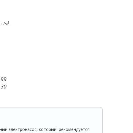
3
 г/м
.
-99
-30
ый электронасос, который рекомендуется