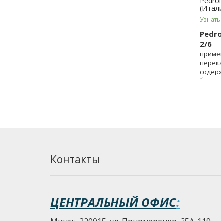
Pedro
(Итал
Узнать
Pedr
2/6
примен
перека
содер
более 
Контакты
ЦЕНТРАЛЬНЫЙ ОФИС
:
Минск, 220015, ул. Пономаренко, 35А-119