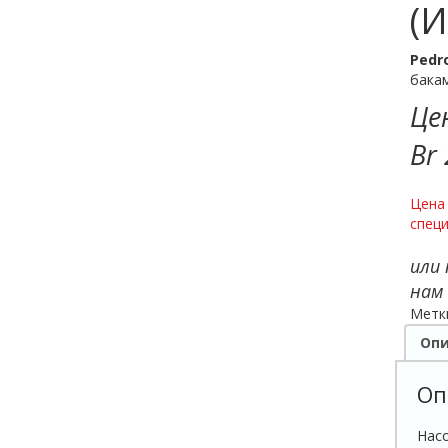
(И
Pedro
бакам
Це
Br 
Цена 
специ
или
нам
Метк
Опи
Оп
Нас