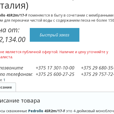
талия)
llo 4SR2m/17-
F
поменяются в быту в сочетании с мембранными
и для перекачки чистой воды с содержанием песка не более 150
на от:
Быстрый заказ
2,134.00
не является публичной офертой. Наличие и цену уточняйте у
алиста.
 позвоните
+375 17 301-10-00
+375 29 680-35
 по телефонам:
+375 25 600-27-25
+375 29 757-72
и:
1
сание
исание товара
осы скважинные
Pedrollo
4
SR
2
m
/17-
F
это 4-дюймовый моноблочн