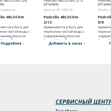
llo 4BLOCKm 2/6
Pedrollo 4BLOCKm 2/12
Pedroll
ия)
(Италия)
(Италия
 стоимость
Цена от: Br 1,865.00
Узнать с
ollo 4BLOCKm
Pedrollo 4BLOCKm
Pedrol
2/12
8/8
яются в быту для
применяются в быту для
применя
чки чистой воды с
перекачки чистой воды с
перекач
жанием песка не
содержанием песка не
содержа
3
3
200 г/м
.
более 200 г/м
.
более 20
Подробнее
Добавить в заказ
СЕРВИСНЫЙ ЦЕНТ
Тел./факс: