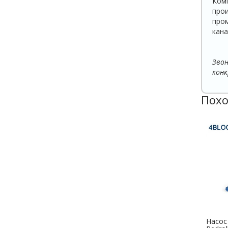
Ком
про
пром
кана
Звон
конк
Похо
Насос