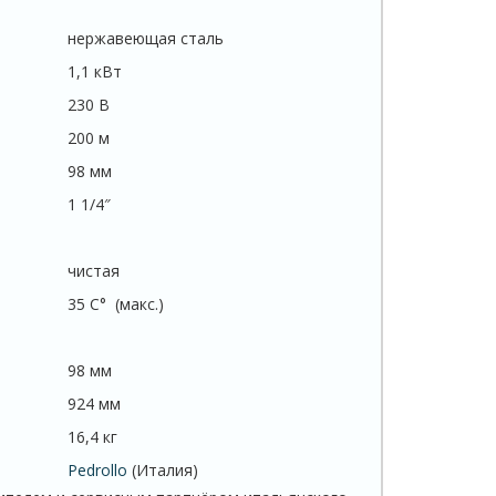
нержавеющая сталь
1,1 кВт
230 В
200 м
98 мм
1 1/4″
чистая
35 C° (макс.)
98 мм
924 мм
16,4 кг
Pedrollo
(Италия)