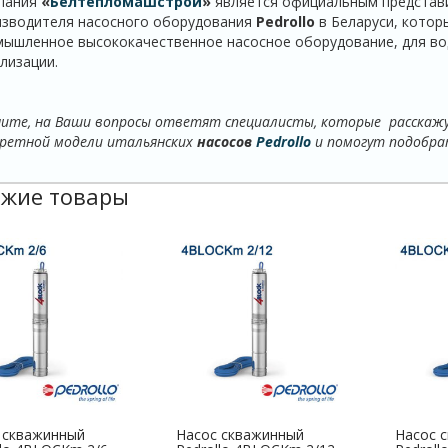
пания
«
Белтепломашстрой
»
является официальным представи
изводителя насосного оборудования
Pedrollo
в Беларуси, котор
ышленное высококачественное насосное оборудование, для во
лизации.
ите, на Ваши вопросы ответят специалисты, которые расскаж
ретной модели итальянских
насосов
Pedrollo
и помогут подобра
жие товары
 скважинный
Насос скважинный
Насос 