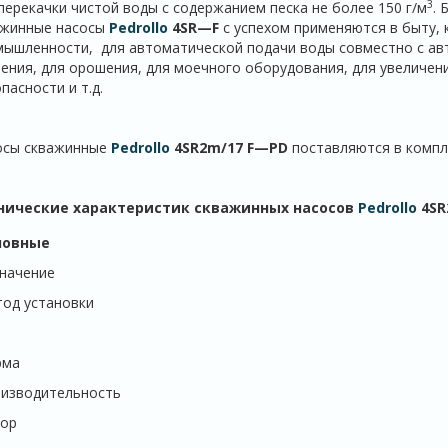
3
перекачки чистой воды с содержанием песка не более 150 г/м
. 
ажинные насосы
Pedrollo
4
SR
—
F
с успехом применяются в быту, 
ышленности, для автоматической подачи воды совместно с ав
ения, для орошения, для моечного оборудования, для увеличен
пасности и т.д.
осы скважинные
Pedrollo
4
SR
2
m
/17
F
—
PD
поставляются в компл
нические характеристик скважинных насосов
Pedrollo
4
SR
новные
начение
од установки
рма
изводительность
ор