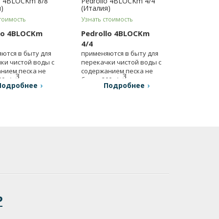
o 4BLOCKm 8/8
Pedrollo 4BLOCKm 4/4
)
(Италия)
тоимость
Узнать стоимость
lo 4BLOCKm
Pedrollo 4BLOCKm
4/4
ются в быту для
применяются в быту для
ки чистой воды с
перекачки чистой воды с
нием песка не
содержанием песка не
3
3
0 г/м
.
более 200 г/м
.
Подробнее
Подробнее
Р