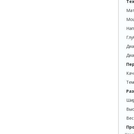
Те
Мат
Мо
Нап
Глу
Диа
Диа
Пе
Кач
Тем
Раз
Ши
Выс
Вес
Пр