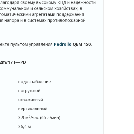
Благодаря своему высокому КПД и надежности
коммунальном и сельском хозяйствах, в
томатическими агрегатами поддержания
ия напора и в системах противопожарной
екте пультом управления
Pedrollo
QEM
150.
2
m
/17
F
—
PD
водоснабжение
погружной
скважинный
вертикальный
З
3,9 м
/час (65 л/мин)
36,4 м