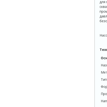
для 
скв
пром
давл
безо
Нас
Тех
Ос
Наз
Мет
Тип
Фо
Про
Нап