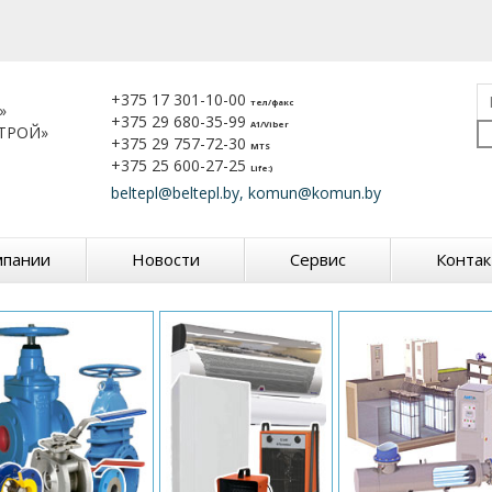
+375 17 301-10-00
тел/факс
»
+375 29 680-35-99
A1/Viber
ТРОЙ»
+375 29 757-72-30
MTS
+375 25 600-27-25
Life:)
beltepl@beltepl.by, komun@komun.by
мпании
Новости
Сервис
Конта