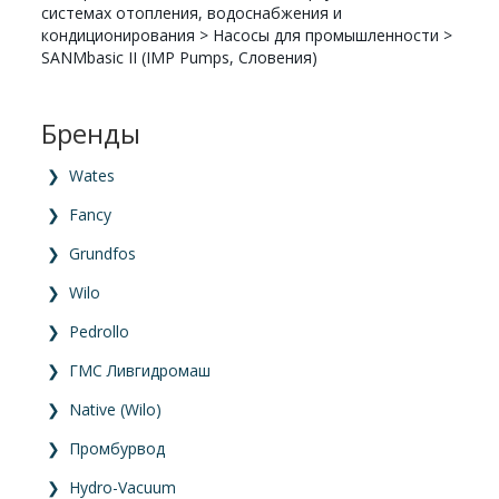
системах отопления, водоснабжения и
кондиционирования
>
Насосы для промышленности
>
SANMbasic II (IMP Pumps, Словения)
Бренды
❯
Wates
❯
Fancy
❯
Grundfos
❯
Wilo
❯
Pedrollo
❯
ГМС Ливгидромаш
❯
Native (Wilo)
❯
Промбурвод
❯
Hydro-Vacuum