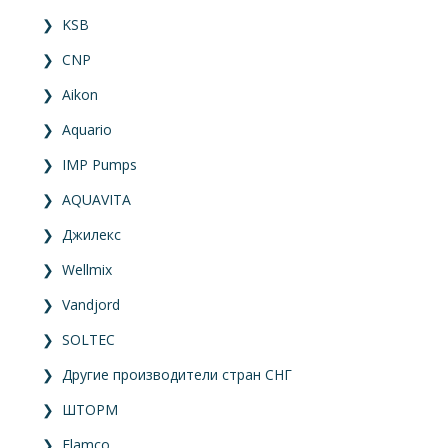
❯
KSB
❯
CNP
❯
Aikon
❯
Aquario
❯
IMP Pumps
❯
AQUAVITA
❯
Джилекс
❯
Wellmix
❯
Vandjord
❯
SOLTEC
❯
Другие производители стран СНГ
❯
ШТОРМ
❯
Flamco