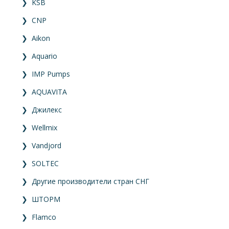
❯
KSB
❯
CNP
❯
Aikon
❯
Aquario
❯
IMP Pumps
❯
AQUAVITA
❯
Джилекс
❯
Wellmix
❯
Vandjord
❯
SOLTEC
❯
Другие производители стран СНГ
❯
ШТОРМ
❯
Flamco