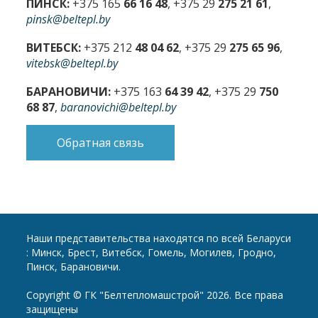
ПИНСК:
+375 165
66 16 48
, +375 29
275 21 61
,
pinsk@beltepl.by
ВИТЕБСК:
+375 212
48 04 62
, +375 29
275 65 96
,
vitebsk@beltepl.by
БАРАНОВИЧИ:
+375 163
64 39 42
, +375 29
750
68 87
,
baranovichi@beltepl.by
Обратная связь
Наши представительства находятся по всей Беларуси
: Минск, Брест, Витебск, Гомель, Могилев, Гродно,
Пинск, Барановичи.
Copyright © ГК "Белтепломашстрой" 2026. Все права
защищены