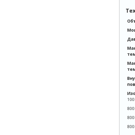
Те
Об
Мо
Да
Ма
те
Ма
те
Вн
по
Из
100
800
800
800