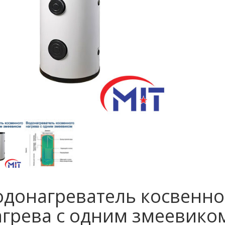
одонагреватель косвенно
агрева с одним змеевико