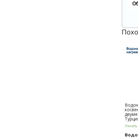
Похо
Водон
косве
двумя
Турци
Узнать
Водо