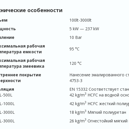
хнические особенности
ъем
100lt-3000lt
щность
5 kW — 237 kW
вление
10 Bar
ксимальная рабочая
95 °C
мпература емкости
ксимальная рабочая
120 °C
мпература змеевика
утреннее покрытие
Нанесение эмалированного ст
верхности
4753-3
оляция
EN 15332 Соответствует ста
3
L-500L
42 kg/m
HCFC на водной осно
3
L-1000L
42 kg/m
HCFC жесткий полиур
3
L-3000L
18 kg/m
Мягкий полиуретан
3
L-3000L
26 kg/m
Огнестойкий мягкий 