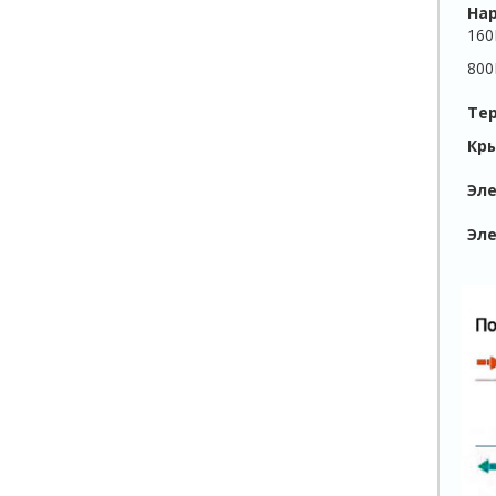
На
160
800
Те
Кр
Эле
Эл