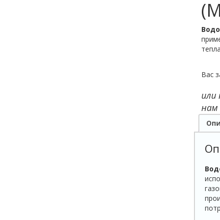
(M
Водо
приме
тепла
Вас з
или
нам
Опи
Оп
Вод
испо
газо
прои
потр