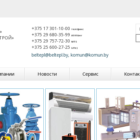
+375 17 301-10-00
тел/факс
»
+375 29 680-35-99
A1/Viber
ТРОЙ»
+375 29 757-72-30
MTS
+375 25 600-27-25
Life:)
beltepl@beltepl.by, komun@komun.by
мпании
Новости
Сервис
Конта