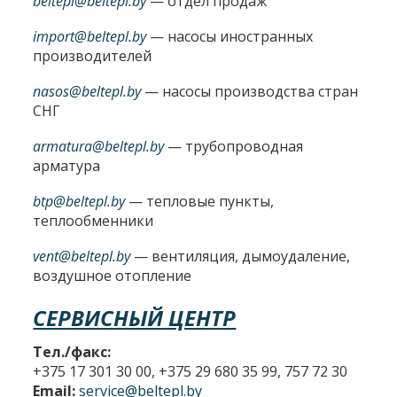
beltepl@beltepl.by
— отдел продаж
import@beltepl.by
— насосы иностранных
производителей
nasos@beltepl.by
— насосы производства стран
СНГ
armatura@beltepl.by
— трубопроводная
арматура
btp@beltepl.by
— тепловые пункты,
теплообменники
vent@beltepl.by
— вентиляция, дымоудаление,
воздушное отопление
СЕРВИСНЫЙ ЦЕНТР
Тел./факс:
+375 17 301 30 00, +375 29 680 35 99, 757 72 30
Email:
service@beltepl.by