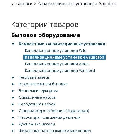
установки
>
Канализационные установки Grundfos
Категории товаров
Бытовое оборудование
▼
Компактные канализационные установки
Канализационные установки Wilo
Канализационные установки Grundfos
Канализационные установки Aikon
Канализационные установки Vandjord
►
Тепловые завесы
►
Водонагреватели бытовые
►
Вентиляция для дома
►
Скважинные насосы
►
Колодезные насосы
►
Станции водоснабжения (гидрофоры)
►
Насосы для повышения давления
►
Дренажные насосы
►
Фекальные насосы (канализационные)