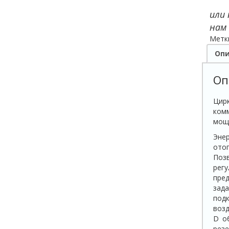
или
нам
Метк
Опи
Оп
Цир
ком
мощ
Эне
отоп
Поз
регу
пред
зад
под
возд
D о
рез