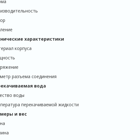
рма
изводительность
ор
ление
хнические характеристики
ериал корпуса
щность
ряжение
метр разъема соединения
рекачиваемая вода
ество воды
пература перекачиваемой жидкости
меры и вес
на
рина