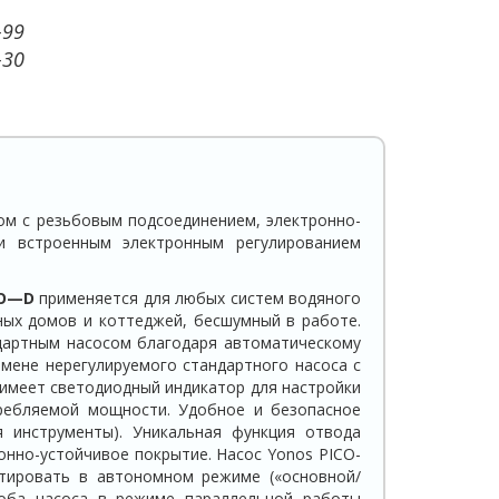
-99
-30
ом с резьбовым подсоединением, электронно-
и встроенным электронным регулированием
O
—
D
применяется для любых систем водяного
ных домов и коттеджей, бесшумный в работе.
ндартным насосом благодаря автоматическому
мене нерегулируемого стандартного насоса с
имеет светодиодный индикатор для настройки
требляемой мощности. Удобное и безопасное
я инструменты). Уникальная функция отвода
ионно-устойчивое покрытие. Насос Yonos PICO-
тировать в автономном режиме («основной/
 оба насоса в режиме параллельной работы