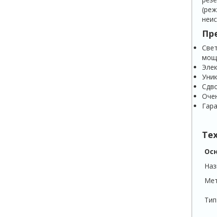
(ре
неис
Пр
Свет
мощ
Элек
Уник
Сдво
Очен
Гара
Те
Ос
Наз
Мет
Тип