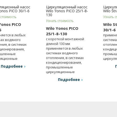
ляционный насос
Циркуляционный насос
Циркул
onos PICO 30/1-6
Wilo Yonos PICO 25/1-8-
Wilo St
130
 стоимость
Узнать с
Узнать стоимость
Yonos PICO
Wilo S
Wilo Yonos PICO
6
30/1-6
25/1-8-130
няется в любых
применя
с короткой монтажной
ах водяного
система
длиной 130 мм
ния, в системах
отоплен
применяется в любых
ционирования,
кондици
системах водяного
шленные
промыш
отопления, в системах
ляционные
циркул
кондиционирования,
вки.
установ
Подробнее
промышленные
циркуляционные
установки.
Подробнее