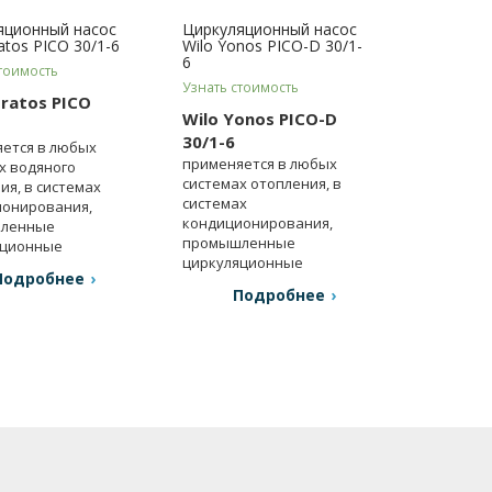
яционный насос
Циркуляционный насос
ratos PICO 30/1-6
Wilo Yonos PICO-D 30/1-
6
тоимость
Узнать стоимость
tratos PICO
Wilo Yonos PICO-D
30/1-6
ется в любых
применяется в любых
х водяного
системах отопления, в
ия, в системах
системах
онирования,
кондиционирования,
ленные
промышленные
яционные
циркуляционные
ки.
Подробнее
установки.
Подробнее