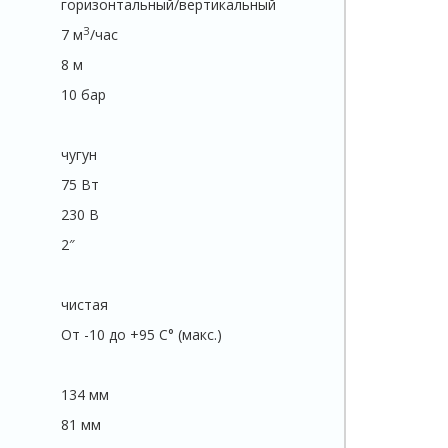
горизонтальный/вертикальный
З
7 м
/час
8 м
10 бар
чугун
75 Вт
230 В
2″
чистая
От -10 до +95 C° (макс.)
134 мм
81 мм