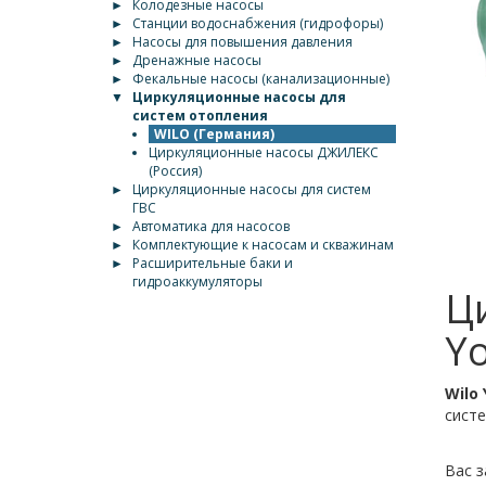
►
Колодезные насосы
►
Станции водоснабжения (гидрофоры)
►
Насосы для повышения давления
►
Дренажные насосы
►
Фекальные насосы (канализационные)
▼
Циркуляционные насосы для
систем отопления
WILO (Германия)
Циркуляционные насосы ДЖИЛЕКС
(Россия)
►
Циркуляционные насосы для систем
ГВС
►
Автоматика для насосов
►
Комплектующие к насосам и скважинам
►
Расширительные баки и
гидроаккумуляторы
Ц
Yo
Wilo 
сист
Вас з