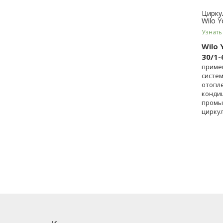
Цирку
Wilo Y
Узнать
Wilo 
30/1-
приме
систем
отопле
конди
промы
цирку
устано