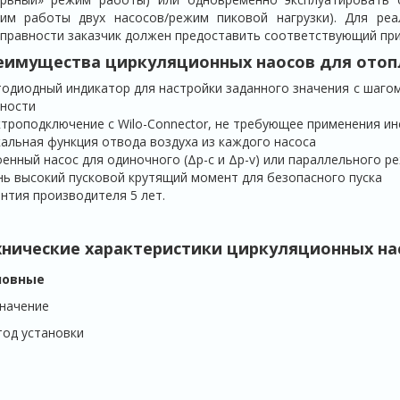
жим работы двух насосов/режим пиковой нагрузки). Для реа
правности заказчик должен предоставить соответствующий при
еимущества циркуляционных наосов для ото
одиодный индикатор для настройки заданного значения с шагом
ности
троподключение с Wilo-Connector, не требующее применения и
альная функция отвода воздуха из каждого насоса
енный насос для одиночного (Δp-c и Δp-v) или параллельного р
ь высокий пусковой крутящий момент для безопасного пуска
нтия производителя 5 лет.
хнические характеристики циркуляционных н
новные
начение
од установки