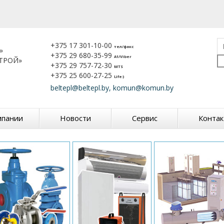
+375 17 301-10-00
тел/факс
»
+375 29 680-35-99
A1/Viber
ТРОЙ»
+375 29 757-72-30
MTS
+375 25 600-27-25
Life:)
beltepl@beltepl.by, komun@komun.by
мпании
Новости
Сервис
Конта