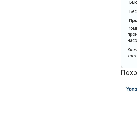
Выс
Вес
Пр
Ком
про
насо
Зво
конк
Похо