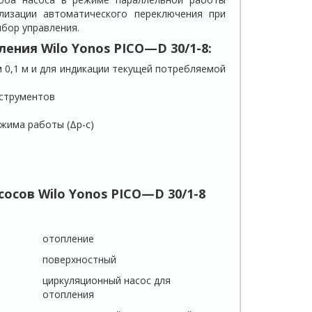
лизации автоматического переключения при
бор управления.
пления
Wilo
Yonos
PICO
—
D
30/1-8:
 0,1 м и для индикации текущей потребляемой
нструментов
ежима работы (Δp-c)
асосов
Wilo
Yonos
PICO
—
D
30/1-8
отопление
поверхностный
циркуляционный насос для
отопления