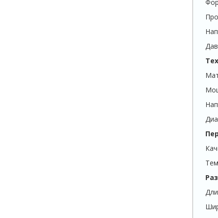
Фо
Про
Нап
Дав
Те
Мат
Мо
Нап
Диа
Пе
Кач
Тем
Раз
Дли
Ши