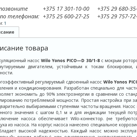
 позвоните
+375 17 301-10-00
+375 29 680-35
 по телефонам:
+375 25 600-27-25
+375 29 757-72
и:
1
сание
исание товара
куляционный насос
Wilo
Yonos
PICO
—
D
30/1-8
с мокрым ротор
мутируемым двигателем, устойчивым к токам блокировки, 
ности.
ргоэффективный регулируемый сдвоенный насос
Wilo
Yonos
PIC
ления и кондиционирования. Разработан специально для част
воляет экономить до 90% электроэнергии в сравнении со ста
лированию потребляемой мощности. Простая настройка при за
варительно выбираемыми ступенями частоты вращения. Насос 
анного значения с шагом 0,1 м и для индикации текущей по
ключение насоса обеспечивает Wilo-коннектор. (не требуютс
уха из насоса. На корпус насоса нанесено специальное корроз
бладает высокой надежностью. Каждый насос можно эксплуа
ервный» режим работы) или одновременно эксплуатировать