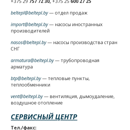
+375 29
757 72 30,
+375 25
600 27 25
beltepl@beltepl.by
— отдел продаж
import@beltepl.by
— насосы иностранных
производителей
nasos@beltepl.by
— насосы производства стран
СНГ
armatura@beltepl.by
— трубопроводная
арматура
btp@beltepl.by
— тепловые пункты,
теплообменники
vent@beltepl.by
— вентиляция, дымоудаление,
воздушное отопление
СЕРВИСНЫЙ ЦЕНТР
Тел./факс: