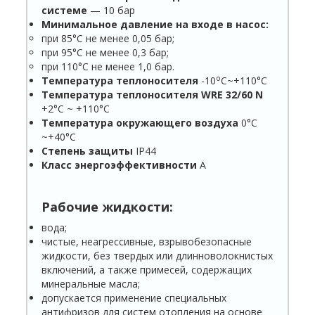
системе
— 10 бар
Минимальное давление на входе в насос:
при 85°С не менее 0,05 бар;
при 95°С не менее 0,3 бар;
при 110°С не менее 1,0 бар.
о
Температура теплоносителя
-10
С~+110°С
Температура теплоносителя WRE 32/60 N
+2°С ~ +110°С
Температура окружающего воздуха
0°С
~+40°С
Степень защиты
IP44
Класс энергоэффективности
А
Рабочие жидкости:
вода;
чистые, неагрессивные, взрывобезопасные
жидкости, без твердых или длинноволокнистых
включений, а также примесей, содержащих
минеральные масла;
допускается применение специальных
антифризов для систем отопления на основе