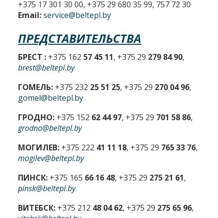
+375 17 301 30 00, +375 29 680 35 99, 757 72 30
Email:
service@beltepl.by
ПРЕДСТАВИТЕЛЬСТВА
БРЕСТ :
+375 162
57 45 11
, +375 29
279 84 90
,
brest@beltepl.by
ГОМЕЛЬ:
+375 232
25 51 25
, +375 29
270 04 96
,
gomel@beltepl.by
ГРОДНО:
+375 152
62 44 97
, +375 29
701 58 86
,
grodno@beltepl.by
МОГИЛЕВ:
+375 222
41 11 18
, +375 29
765 33 76
,
mogilev@beltepl.by
ПИНСК:
+375 165
66 16 48
, +375 29
275 21 61
,
pinsk@beltepl.by
ВИТЕБСК:
+375 212
48 04 62
, +375 29
275 65 96
,