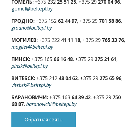
ГОМЕЛЬ:
+375 232
25 51 25
, +375 29
270 04 96
,
gomel@beltepl.by
ГРОДНО:
+375 152
62 44 97
, +375 29
701 58 86
,
grodno@beltepl.by
МОГИЛЕВ:
+375 222
41 11 18
, +375 29
765 33 76
,
mogilev@beltepl.by
ПИНСК:
+375 165
66 16 48
, +375 29
275 21 61
,
pinsk@beltepl.by
ВИТЕБСК:
+375 212
48 04 62
, +375 29
275 65 96
,
vitebsk@beltepl.by
БАРАНОВИЧИ:
+375 163
64 39 42
, +375 29
750
68 87
,
baranovichi@beltepl.by
Обратная связь