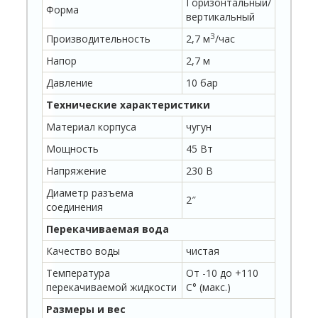
Горизонтальный/
Форма
вертикальный
З
Производительность
2,7 м
/час
Напор
2,7 м
Давление
10 бар
Технические характеристики
Материал корпуса
чугун
Мощность
45 Вт
Напряжение
230 В
Диаметр разъема
2″
соединения
Перекачиваемая вода
Качество воды
чистая
Температура
От -10 до +110
перекачиваемой жидкости
C° (макс.)
Размеры и вес