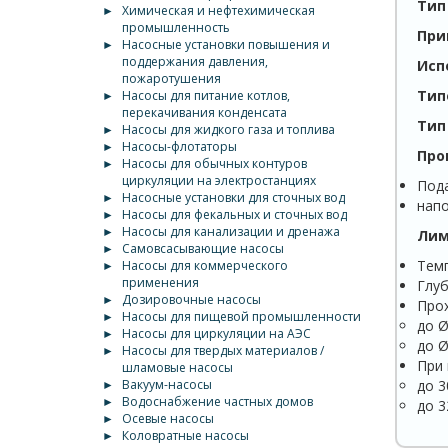
Тип
►
Химическая и нефтехимическая
промышленность
При
►
Насосные установки повышения и
поддержания давления,
Исп
пожаротушения
Тип
►
Насосы для питание котлов,
перекачивания конденсата
Тип
►
Насосы для жидкого газа и топлива
►
Насосы-флотаторы
Про
►
Насосы для обычных контуров
циркуляции на электростанциях
Пода
►
Насосные установки для сточных вод
напо
►
Насосы для фекальных и сточных вод
►
Насосы для канализации и дренажа
Лим
►
Самовсасывающие насосы
Темп
►
Насосы для коммерческого
применения
Глуб
►
Дозировочные насосы
Прох
►
Насосы для пищевой промышленности
до Ø
►
Насосы для циркуляции на АЭС
до Ø
►
Насосы для твердых материалов /
При 
шламовые насосы
►
Вакуум-насосы
до 3
►
Водоснабжение частных домов
до 3
►
Осевые насосы
►
Коловратные насосы