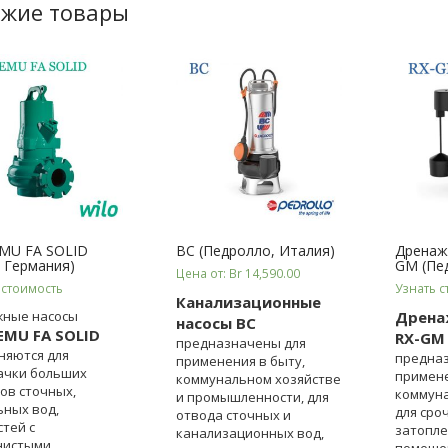
жие товары
EMU FA SOLID
BC (Педролло, Италия)
Дренаж
, Германия)
GM (Пе
Цена от: Br 14,590.00
 стоимость
Узнать с
Канализационные
жные насосы
Дрена
насосы BC
EMU FA SOLID
RX-GM
предназначены для
няются для
предна
применения в быту,
ачки больших
примене
коммунальном хозяйстве
ов сточных,
коммуна
и промышленности, для
ьных вод,
для сро
отвода сточных и
тей с
затопл
канализационных вод,
нистыми
помещен