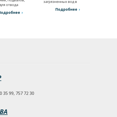
загрязненных вод в
 для отвода
строительстве и др.
Подробнее
стоков и т.п.
Подробнее
Р
0 35 99, 757 72 30
ВА