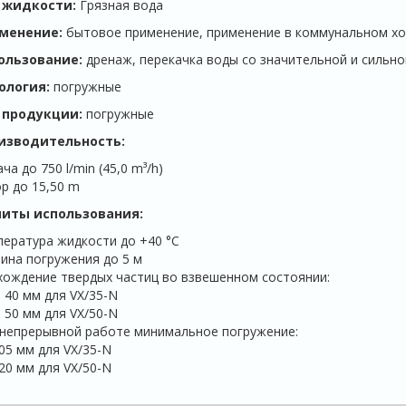
 жидкости:
Грязная вода
менение:
бытовое применение, применение в коммунальном хо
ользование:
дренаж, перекачка воды со значительной и сильно
ология:
погружные
 продукции:
погружные
изводительность:
ча до 750 l/min (45,0 m³/h)
р до 15,50 m
иты использования:
ература жидкости до +40 °C
ина погружения до 5 м
ождение твердых частиц во взвешенном состоянии:
 40 мм для VX/35-N
 50 мм для VX/50-N
непрерывной работе минимальное погружение:
05 мм для VX/35-N
20 мм для VX/50-N