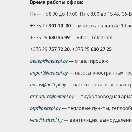
Время работы офиса:
Пн-Чт с 8.00 до 17.00, Пт с 8.00 до 15.45, Сб
+375 17
301 10 00
—
многоканальный (10 л
+375 29
680 35 99
— Viber, Telegram
+375 29
757 72 30,
+375 25
600 27 25
beltepl@beltepl.by
— отдел продаж
import@beltepl.by
— насосы иностранных пр
nasos@beltepl.by
— насосы производства ст
armatura@beltepl.by
— трубопроводная арм
btp@beltepl.by
— тепловые пункты, теплоо
vent@beltepl.by
— вентиляция, дымоудалени