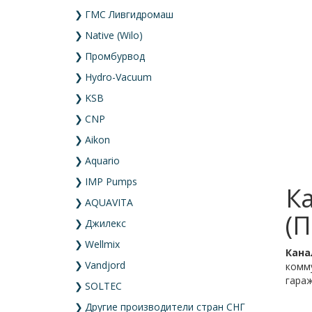
❯
ГМС Ливгидромаш
❯
Native (Wilo)
❯
Промбурвод
❯
Hydro-Vacuum
❯
KSB
❯
CNP
❯
Aikon
❯
Aquario
❯
IMP Pumps
К
❯
AQUAVITA
(П
❯
Джилекс
❯
Wellmix
Кана
❯
Vandjord
комм
гараж
❯
SOLTEC
❯
Другие производители стран СНГ