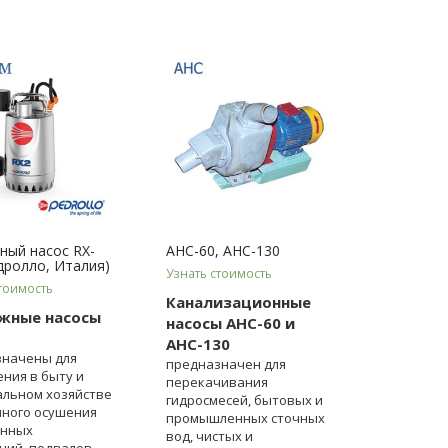
ный насос RX-
АНС-60, АНС-130
дролло, Италия)
Узнать стоимость
тоимость
Канализационные
жные насосы
насосы АНС-60 и
АНС-130
значены для
предназначен для
ния в быту и
перекачивания
льном хозяйстве
гидросмесей, бытовых и
чного осушения
промышленных сточных
енных
вод, чистых и
ий, подвалов,