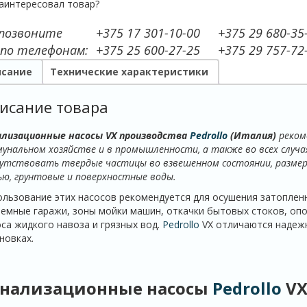
аинтересовал товар?
 позвоните
+375 17 301-10-00
+375 29 680-35
 по телефонам:
+375 25 600-27-25
+375 29 757-72
сание
Технические характеристики
исание товара
ализационные насосы VX производства
Pedrollo
(Италия)
реком
унальном хозяйстве и в промышленности, а также во всех случа
утствовать твердые частицы во взвешенном состоянии, размерам
ью, грунтовые и поверхностные воды.
льзование этих насосов рекомендуется для осушения затопленн
емные гаражи, зоны мойки машин, откачки бытовых стоков, оп
са жидкого навоза и грязных вод.
Pedrollo
VX отличаются надеж
новках.
нализационные насосы
Pedrollo
V