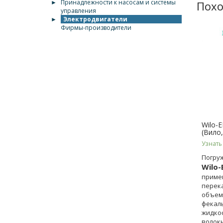
►
Принадлежности к насосам и системы
Похо
управления
►
Электродвигатели
Фирмы-производители
Wilo-
(Вило
Узнать
Погру
Wilo-
приме
перек
объем
фекал
жидкос
волок