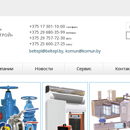
+375 17 301-10-00
тел/факс
»
+375 29 680-35-99
A1/Viber
ТРОЙ»
+375 29 757-72-30
MTS
+375 25 600-27-25
Life:)
beltepl@beltepl.by, komun@komun.by
мпании
Новости
Сервис
Конта