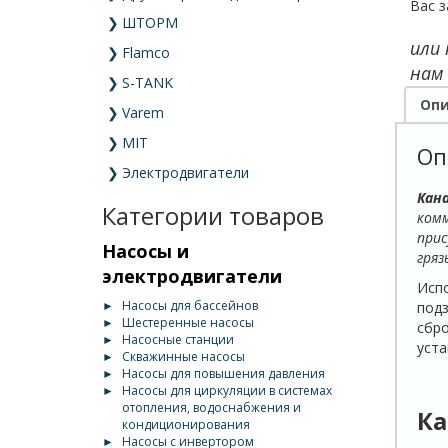
Вас з
❯
ШТОРМ
или
❯
Flamco
нам
❯
S-TANK
Опи
❯
Varem
❯
MIT
Оп
❯
Электродвигатели
Кан
Категории товаров
комм
прис
Насосы и
гряз
электродвигатели
Испо
►
Насосы для бассейнов
подз
►
Шестеренные насосы
сбро
►
Насосные станции
уста
►
Скважинные насосы
►
Насосы для повышения давления
►
Насосы для циркуляции в системах
отопления, водоснабжения и
Ка
кондиционирования
►
Насосы с инвертором