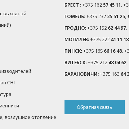
БРЕСТ :
+375 162
57 45 11
, +
-Вс выходной
ГОМЕЛЬ:
+375 232
25 51 25
,
иний)
ГРОДНО:
+375 152
62 44 97
,
МОГИЛЕВ:
+375 222
41 11 18
ПИНСК:
+375 165
66 16 48
, +
ВИТЕБСК:
+375 212
48 04 62
,
оизводителей
БАРАНОВИЧИ:
+375 163
64 3
ран СНГ
атура
бменники
Обратная связь
е, воздушное отопление