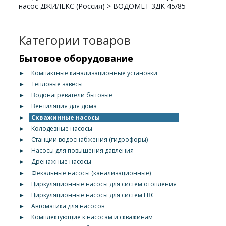
насос ДЖИЛЕКС (Россия)
>
ВОДОМЕТ 3ДК 45/85
Категории товаров
Бытовое оборудование
►
Компактные канализационные установки
►
Тепловые завесы
►
Водонагреватели бытовые
►
Вентиляция для дома
►
Скважинные насосы
►
Колодезные насосы
►
Станции водоснабжения (гидрофоры)
►
Насосы для повышения давления
►
Дренажные насосы
►
Фекальные насосы (канализационные)
►
Циркуляционные насосы для систем отопления
►
Циркуляционные насосы для систем ГВС
►
Автоматика для насосов
►
Комплектующие к насосам и скважинам