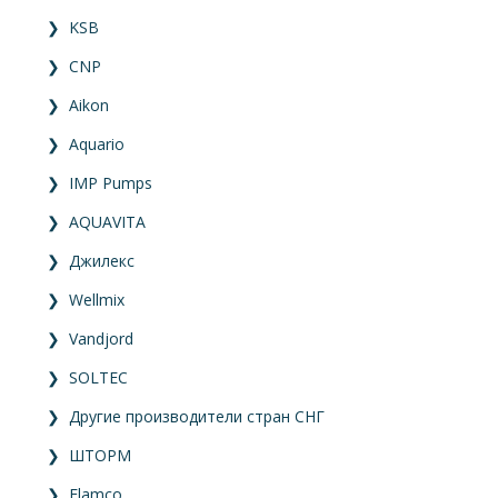
❯
KSB
❯
CNP
❯
Aikon
❯
Aquario
❯
IMP Pumps
❯
AQUAVITA
❯
Джилекс
❯
Wellmix
❯
Vandjord
❯
SOLTEC
❯
Другие производители стран СНГ
❯
ШТОРМ
❯
Flamco