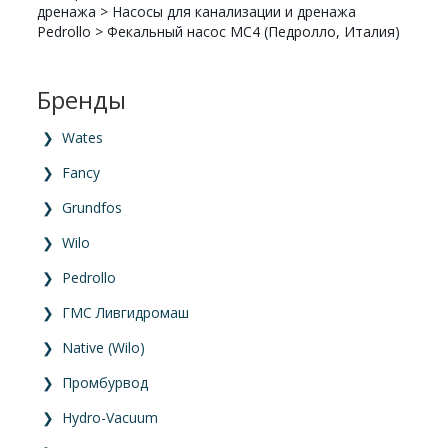
дренажа
>
Насосы для канализации и дренажа
Pedrollo
>
Фекальный насос MC4 (Педролло, Италия)
Бренды
❯
Wates
❯
Fancy
❯
Grundfos
❯
Wilo
❯
Pedrollo
❯
ГМС Ливгидромаш
❯
Native (Wilo)
❯
Промбурвод
❯
Hydro-Vacuum