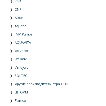
❯
KSB
❯
CNP
❯
Aikon
❯
Aquario
❯
IMP Pumps
❯
AQUAVITA
❯
Джилекс
❯
Wellmix
❯
Vandjord
❯
SOLTEC
❯
Другие производители стран СНГ
❯
ШТОРМ
❯
Flamco