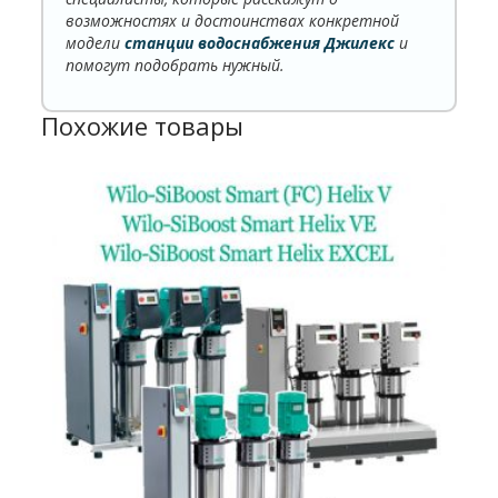
возможностях и достоинствах конкретной
Присоединительный
1
модели
станции водоснабжения Джилекс
и
размер, дюйм
помогут подобрать нужный.
Объём
24
гидроаккумулятора, л.
Похожие товары
Максимальное давление,
3,5
бар
Гарантия, год
3
Джилекс
Производитель
(Россия)