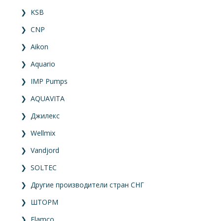
❯
KSB
❯
CNP
❯
Aikon
❯
Aquario
❯
IMP Pumps
❯
AQUAVITA
❯
Джилекс
❯
Wellmix
❯
Vandjord
❯
SOLTEC
❯
Другие производители стран СНГ
❯
ШТОРМ
❯
Flamco