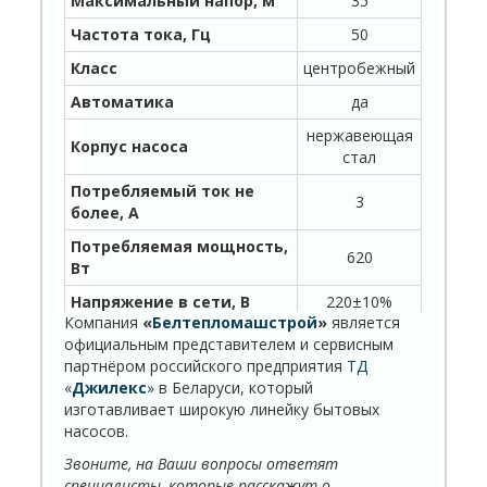
Максимальный напор, м
35
Частота тока, Гц
50
Класс
центробежный
Автоматика
да
нержавеющая
Корпус насоса
стал
Потребляемый ток не
3
более, А
Потребляемая мощность,
620
Вт
Напряжение в сети, В
220±10%
Компания
«
Белтепломашстрой
»
является
Длина электрокабеля, м
0,8
официальным представителем и сервисным
партнёром российского предприятия
ТД
Степень защиты, IP
X4
«
Джилекс
»
в Беларуси, который
Максимальная глубина
изготавливает широкую линейку бытовых
8
всасывания, м.
насосов.
Температура
Звоните, на Ваши вопросы ответят
от +1 до +35
перекачиваемой воды, °С
специалисты, которые расскажут о