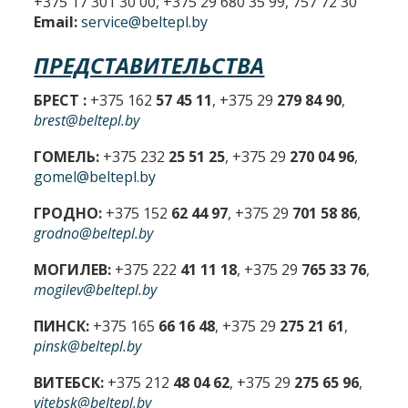
+375 17 301 30 00, +375 29 680 35 99, 757 72 30
Email:
service@beltepl.by
ПРЕДСТАВИТЕЛЬСТВА
БРЕСТ :
+375 162
57 45 11
, +375 29
279 84 90
,
brest@beltepl.by
ГОМЕЛЬ:
+375 232
25 51 25
, +375 29
270 04 96
,
gomel@beltepl.by
ГРОДНО:
+375 152
62 44 97
, +375 29
701 58 86
,
grodno@beltepl.by
МОГИЛЕВ:
+375 222
41 11 18
, +375 29
765 33 76
,
mogilev@beltepl.by
ПИНСК:
+375 165
66 16 48
, +375 29
275 21 61
,
pinsk@beltepl.by
ВИТЕБСК:
+375 212
48 04 62
, +375 29
275 65 96
,
vitebsk@beltepl.by