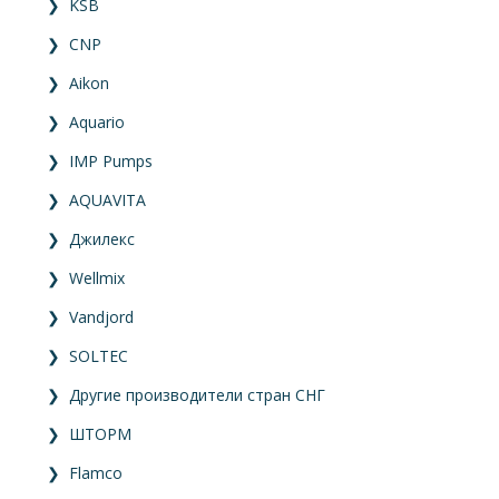
❯
KSB
❯
CNP
❯
Aikon
❯
Aquario
❯
IMP Pumps
❯
AQUAVITA
❯
Джилекс
❯
Wellmix
❯
Vandjord
❯
SOLTEC
❯
Другие производители стран СНГ
❯
ШТОРМ
❯
Flamco