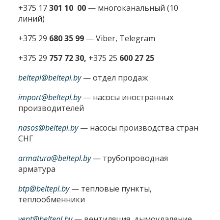
+375 17
301 10 00
—
многоканальный (10
линий)
+375 29
680 35 99
— Viber, Telegram
+375 29
757 72 30,
+375 25
600 27 25
beltepl@beltepl.by
— отдел продаж
import@beltepl.by
— насосы иностранных
производителей
nasos@beltepl.by
— насосы производства стран
СНГ
armatura@beltepl.by
— трубопроводная
арматура
btp@beltepl.by
— тепловые пункты,
теплообменники
vent@beltepl.by
— вентиляция, дымоудаление,