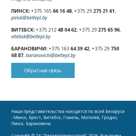
ПИНСК:
+375 165
66 16 48
, +375 29
275 21 61
,
pinsk@beltepl.by
ВИТЕБСК:
+375 212
48 04 62
, +375 29
275 65 96
,
vitebsk@beltepl.by
БАРАНОВИЧИ:
+375 163
64 39 42
, +375 29
750
68 87
,
baranovichi@beltepl.by
Обратная связь
Наши представительства находятся по всей Беларуси
: Минск, Брест, Витебск, Гомель, Могилев, Гродно,
Пинск, Барановичи.
Copyright © ГК "Белтепломашстрой" 2026. Все права