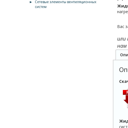
►
Сетевые элементы вентиляционных
Жидк
систем
нагре
Вас з
или
нам
Опи
Оп
Ска
Жид
сист