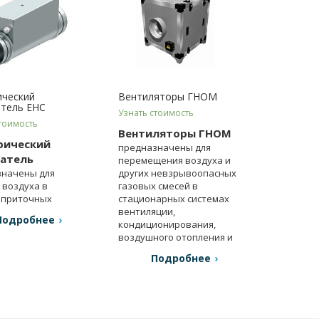
ический
Вентиляторы ГНОМ
атель EHC
Узнать стоимость
тоимость
Вентиляторы ГНОМ
рический
предназначены для
ватель
перемещения воздуха и
значены для
других невзрывоопасных
 воздуха в
газовых смесей в
 приточных
стационарных системах
вентиляции.
вентиляции,
Подробнее
кондиционирования,
воздушного отопления и
т.д.
Подробнее