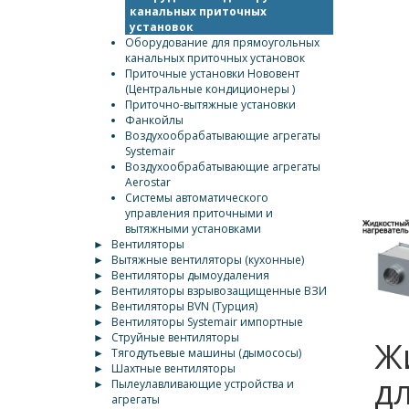
канальных приточных
установок
Оборудование для прямоугольных
канальных приточных установок
Приточные установки Нововент
(Центральные кондиционеры )
Приточно-вытяжные установки
Фанкойлы
Воздухообрабатывающие агрегаты
Systemair
Воздухообрабатывающие агрегаты
Aerostar
Системы автоматического
управления приточными и
вытяжными установками
►
Вентиляторы
►
Вытяжные вентиляторы (кухонные)
►
Вентиляторы дымоудаления
►
Вентиляторы взрывозащищенные ВЗИ
►
Вентиляторы BVN (Турция)
►
Вентиляторы Systemair импортные
►
Струйные вентиляторы
Ж
►
Тягодутьевые машины (дымососы)
►
Шахтные вентиляторы
д
►
Пылеулавливающие устройства и
агрегаты