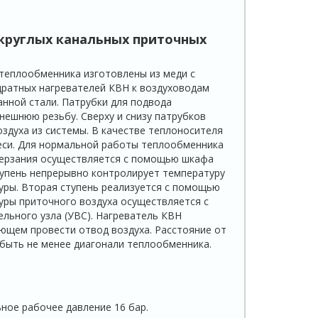
круглых канальных приточных
 теплообменника изготовлены из меди с
ратных нагревателей КВН к воздухо­водам
анной стали. Патрубки для подвода
нешнюю резьбу. Сверху и снизу патрубков
оздуха из системы. В качестве теплоносителя
меси. Для нормальной работы теплообменника
мерзания осуществляется с помощью шкафа
тупень непрерывно контролирует температуру
уры. Вторая ступень реализуется с помощью
уры приточного воздуха осуществляется с
льного узла (УВС). Нагреватель КВН
ющем провести отвод воздуха. Расстояние от
быть не менее диагонали тепло­обменника.
ное рабочее давление 16 бар.