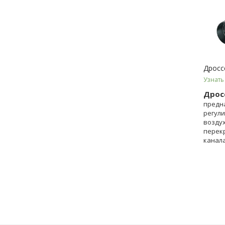
Дросс
Узнать
Дрос
предн
регул
воздух
перек
канала
венти