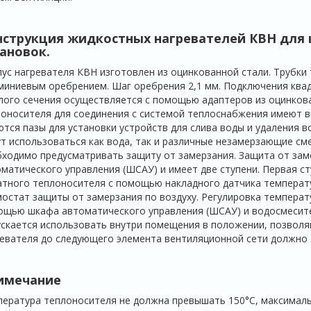
нструкция жидкостных нагревателей КВН для 
ановок.
ус нагревателя КВН изготовлен из оцинкованной стали. Трубки
иниевым оребрением. Шаг оребрения 2,1 мм. Подключения квад
лого сечения осуществляется с помощью адаптеров из оцин­ков
оносителя для соединения с системой теплоснабжения имеют в
тся пазы для установки устройств для слива воды и удаления в
т использоваться как вода, так и различные незамерзающие с
ходимо предусматривать защиту от замерзания. Защита от за
матического управления (ШСАУ) и имеет две ступени. Первая с
тного теплоносителя с помощью накладного датчика температ
остат защиты от замерзания по воздуху. Регулировка температ
щью шкафа автоматического управления (ШСАУ) и водосмесите
скается использовать внутри помещения в положении, позволя
евателя до следую­щего элемента вентиляционной сети должно 
имечание
ература теплоносителя не должна превышать 150°С, максималь