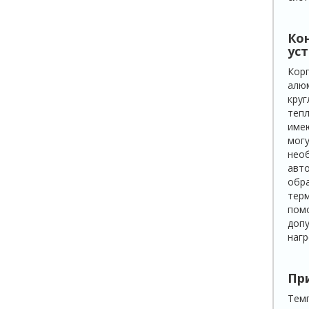
Ко
уст
Корп
алюм
круг
тепл
имею
могу
необ
авто
обра
терм
помо
допу
нагр
Пр
Темп