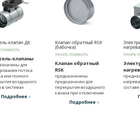
ель-клапан ДК
Клапан обратный RSK
Электр
(бабочка)
нагрев
 стоимость
Узнать стоимость
Узнать с
сель-клапаны
Клапан обратный
Элект
азначены для
RSK
нагре
ирования потока
а или полного
предназначены
предна
рытия воздушного
предназначен для
нагрева
 в системах
перекрытия воздушного
составе
ляции.
канала при отключении
систем 
Подробнее
вентилятора.
Подробнее