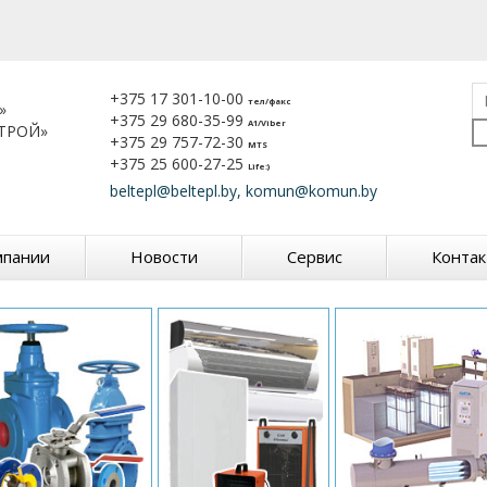
+375 17 301-10-00
тел/факс
»
+375 29 680-35-99
A1/Viber
ТРОЙ»
+375 29 757-72-30
MTS
+375 25 600-27-25
Life:)
beltepl@beltepl.by, komun@komun.by
мпании
Новости
Сервис
Конта