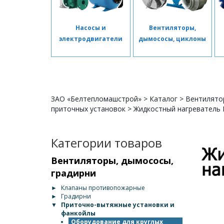
Насосы и
Вентиляторы,
электродвигатели
дымососы, циклоны
ЗАО «Белтепломашстрой»
>
Каталог
>
Вентилято
приточных установок
>
Жидкостный нагреватель 
Категории товаров
Вентиляторы, дымососы,
градирни
►
Клапаны противопожарные
►
Градирни
▼
Приточно-вытяжные установки и
фанкойлы
Оборудование для круглых