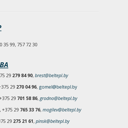
Р
0 35 99, 757 72 30
ВА
375 29
279 84 90
,
brest@beltepl.by
 +375 29
270 04 96
,
gomel@beltepl.by
 +375 29
701 58 86
,
grodno@beltepl.by
, +375 29
765 33 76
,
mogilev@beltepl.by
375 29
275 21 61
,
pinsk@beltepl.by