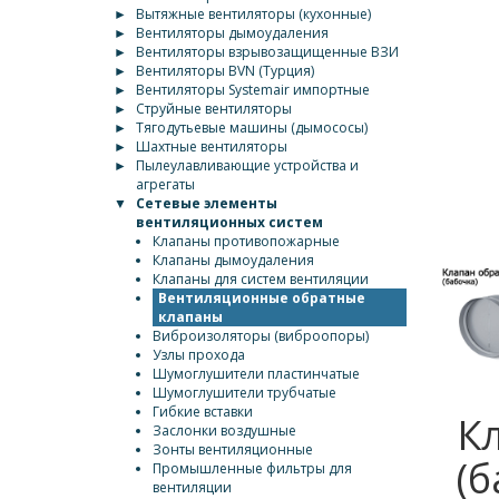
►
Вытяжные вентиляторы (кухонные)
►
Вентиляторы дымоудаления
►
Вентиляторы взрывозащищенные ВЗИ
►
Вентиляторы BVN (Турция)
►
Вентиляторы Systemair импортные
►
Струйные вентиляторы
►
Тягодутьевые машины (дымососы)
►
Шахтные вентиляторы
►
Пылеулавливающие устройства и
агрегаты
▼
Сетевые элементы
вентиляционных систем
Клапаны противопожарные
Клапаны дымоудаления
Клапаны для систем вентиляции
Вентиляционные обратные
клапаны
Виброизоляторы (виброопоры)
Узлы прохода
Шумоглушители пластинчатые
Шумоглушители трубчатые
Гибкие вставки
К
Заслонки воздушные
Зонты вентиляционные
(б
Промышленные фильтры для
вентиляции