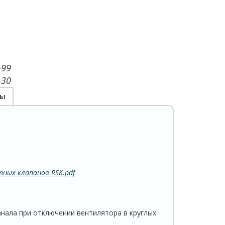
-99
-30
ры
ных клапанов RSK.pdf
нала при отключении вентилятора в круглых