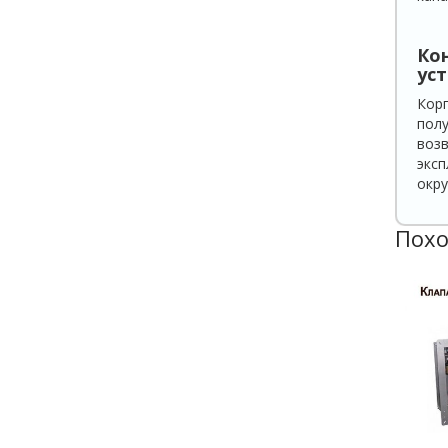
Ко
уст
Корп
полу
возв
эксп
окру
Похо