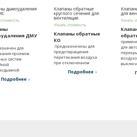
ны дымоудаления
Клапаны обратные
Клапан
МС
круглого сечения для
для ве
вентиляции
 стоимость
Узнать с
Узнать стоимость
аны
Клапа
Клапаны обратные
удаления ДМУ
обрат
КО
примен
предназначены для
для авт
азначен для
предотвращения
перекры
вания проемов
перетекания воздуха
воздухо
ных систем
при отключенном
выключ
йной
вентиляторе.
вентиля
водымной
Подробнее
ляции.
Подробнее