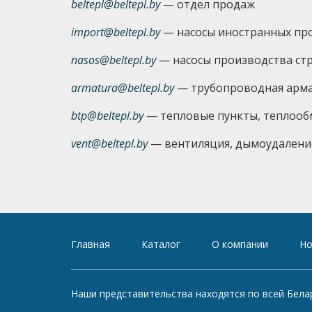
beltepl@beltepl.by
— отдел продаж
import@beltepl.by
— насосы иностранных пр
nasos@beltepl.by
— насосы производства ст
armatura@beltepl.by
— трубопроводная арм
btp@beltepl.by
— тепловые пункты, теплоо
vent@beltepl.by
— вентиляция, дымоудалени
Главная
Каталог
О компании
Но
Наши представительства находятся по всей Белару