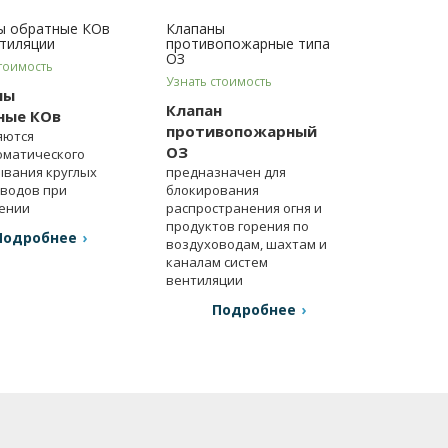
ы обратные КОв
Клапаны
нтиляции
противопожарные типа
ОЗ
тоимость
Узнать стоимость
ны
Клапан
ные КОв
противопожарный
яются
ОЗ
оматического
вания круглых
предназначен для
водов при
блокирования
ении
распространения огня и
тора.
продуктов горения по
Подробнее
воздуховодам, шахтам и
каналам систем
вентиляции
и кондиционирования.
Подробнее