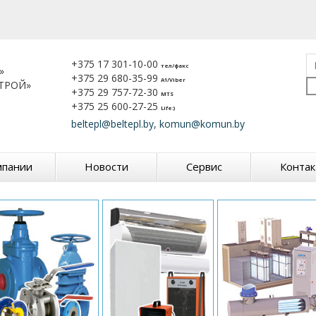
+375 17 301-10-00
тел/факс
»
+375 29 680-35-99
A1/Viber
ТРОЙ»
+375 29 757-72-30
MTS
+375 25 600-27-25
Life:)
beltepl@beltepl.by, komun@komun.by
мпании
Новости
Сервис
Конта