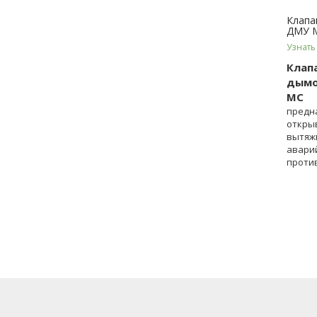
Клапа
ДМУ 
Узнать
Клап
дымо
МС
предн
откры
вытяж
авари
проти
венти