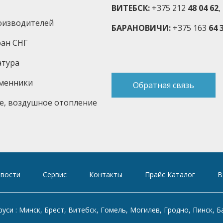
ВИТЕБСК:
+375 212
48 04 62
,
оизводителей
БАРАНОВИЧИ:
+375 163
64 3
ран СНГ
атура
бменники
Обратная связь
е, воздушное отопление
вости
Сервис
Контакты
Прайс Каталог
В
си : Минск, Брест, Витебск, Гомель, Могилев, Гродно, Пинск, Б