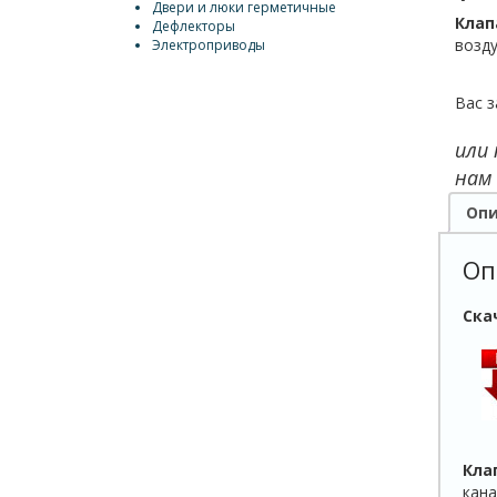
Двери и люки герметичные
Клап
Дефлекторы
возду
Электроприводы
Вас з
или
нам
Опи
Оп
Ска
Кла
кана