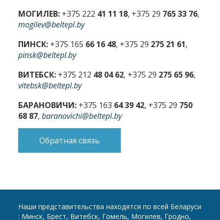
МОГИЛЕВ:
+375 222
41 11 18
, +375 29
765 33 76
,
mogilev@beltepl.by
ПИНСК:
+375 165
66 16 48
, +375 29
275 21 61
,
pinsk@beltepl.by
ВИТЕБСК:
+375 212
48 04 62
, +375 29
275 65 96
,
vitebsk@beltepl.by
БАРАНОВИЧИ:
+375 163
64 39 42
, +375 29
750
68 87
,
baranovichi@beltepl.by
Обратная связь
Наши представительства находятся по всей Беларуси
: Минск, Брест, Витебск, Гомель, Могилев, Гродно,