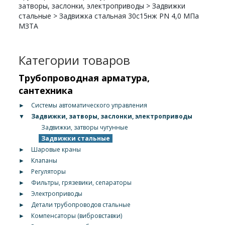
затворы, заслонки, электроприводы
>
Задвижки
стальные
>
Задвижка стальная 30с15нж PN 4,0 МПа
МЗТА
Категории товаров
Трубопроводная арматура,
сантехника
►
Системы автоматического управления
▼
Задвижки, затворы, заслонки, электроприводы
Задвижки, затворы чугунные
Задвижки стальные
►
Шаровые краны
►
Клапаны
►
Регуляторы
►
Фильтры, грязевики, сепараторы
►
Электроприводы
►
Детали трубопроводов стальные
►
Компенсаторы (вибровставки)