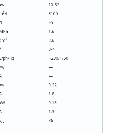
kw
10-32
3
m
/h
3100
°C
95
MPa
1,6
3
dm
2,6
*
3/4
V/ph/Hz
~230/1/50
kw
—
A
—
kw
0,22
A
1,8
kW
0,18
A
1,3
kg
36