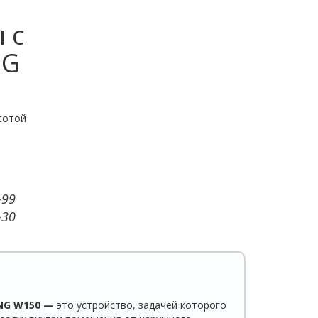
 с
NG
сотой
-99
-30
NG W150 —
это устройство, задачей которого