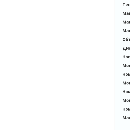
Те
Ма
Ма
Ма
Об
Ди
На
Мощ
Ном
Мо
Но
Мо
Ном
Мас