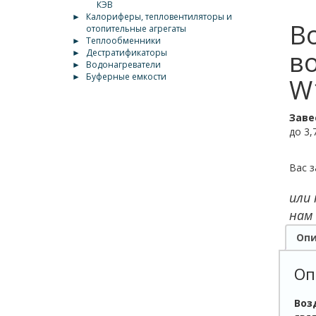
КЭВ
►
Калориферы, тепловентиляторы и
В
отопительные агрегаты
►
Теплообменники
в
►
Дестратификаторы
►
Водонагреватели
►
Буферные емкости
W1
Заве
до 3,
Вас з
или
нам
Опи
Оп
Воз