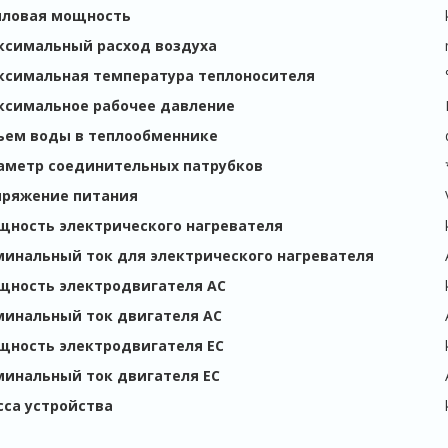
пловая мощность
ксимальный расход воздуха
ксимальная температура теплоносителя
ксимальное рабочее давление
ъем воды в теплообменнике
аметр соединительных патрубков
пряжение питания
ность электрического нагревателя
инальный ток для электрического нагревателя
щность электродвигателя АС
минальный ток двигателя АС
щность электродвигателя EC
инальный ток двигателя EC
са устройства