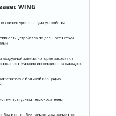
завес WING
вно снижен уровень шума устройства
ивности устройства по дальности струи
иями
и воздушной завесы, которые закрывают
выполняют функцию инспекционных накладок.
нагревателя с большой площадью
к.
зкотемпературным теплоносителем.
удобна и не требует демонтажа элементов