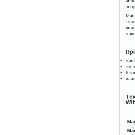
явля
возд
Мини
корп
двиг
макс
Пр
мин
эне
бес
длин
Те
WIN
Ма
Мак