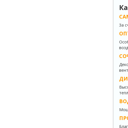
Ка
СА
За с
ОП
Особ
возд
СО
Деко
вент
ДИ
Высо
тепл
ВО
Мощн
ПР
Благ