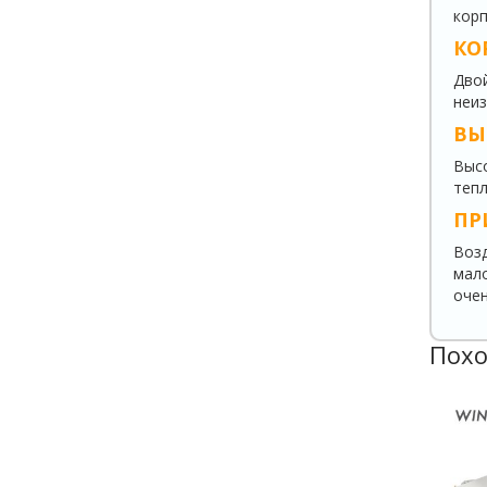
корп
КО
Двой
неиз
ВЫ
Высо
тепл
ПР
Возд
мало
очен
Похо