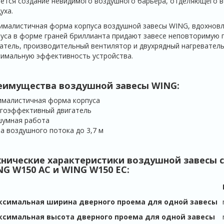
ется создание невидимого воздушного барьера, отделяющего в
уха.
малистичная форма корпуса воздушной завесы WING, вдохновл
уса в форме граней бриллианта придают завесе неповторимую 
атель, производительный вентилятор и двухрядный нагревател
имальную эффективность устройства.
еимущества воздушной завесы WING:
ималистичная форма корпуса
ргоэффективный двигатель
шумная работа
а воздушного потока до 3,7 м
хнические характеристики воздушной завесы 
G W150 AC и WING W150 ЕС:
ксимальная ширина дверного проема для одной завесы
симальная высота дверного проема для одной завесы