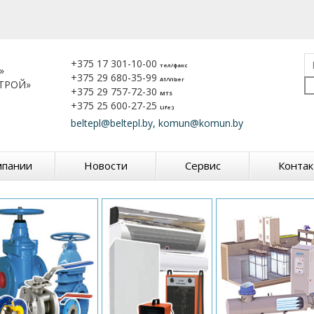
+375 17 301-10-00
тел/факс
»
+375 29 680-35-99
A1/Viber
ТРОЙ»
+375 29 757-72-30
MTS
+375 25 600-27-25
Life:)
beltepl@beltepl.by, komun@komun.by
мпании
Новости
Сервис
Конта