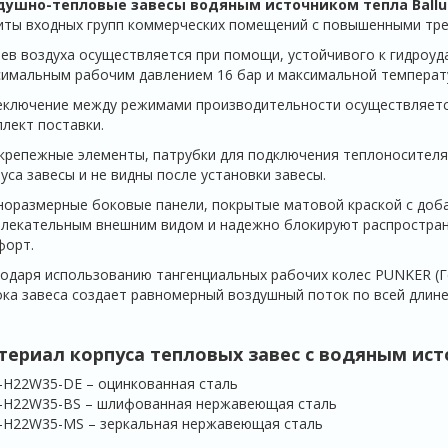
душно-тепловые завесы водяным источником тепла Ballu
ты входных групп коммерческих помещений с повышенными тре
ев воздуха осуществляется при помощи, устойчивого к гидроу
имальным рабочим давлением 16 бар и максимальной температу
еключение между режимами производительности осуществляетс
лект поставки.
крепежные элементы, патрубки для подключения теплоносителя 
уса завесы и не видны после установки завесы.
оразмерные боковые панели, покрытые матовой краской с доб
влекательным внешним видом и надежно блокируют распростра
форт.
одаря использованию тангенциальных рабочих колес PUNKER (Г
ка завеса создает равномерный воздушный поток по всей длине
териал корпуса тепловых завес с водяным ист
-H22W35-DE – оцинкованная сталь
-H22W35-BS – шлифованная нержавеющая сталь
-H22W35-MS – зеркальная нержавеющая сталь