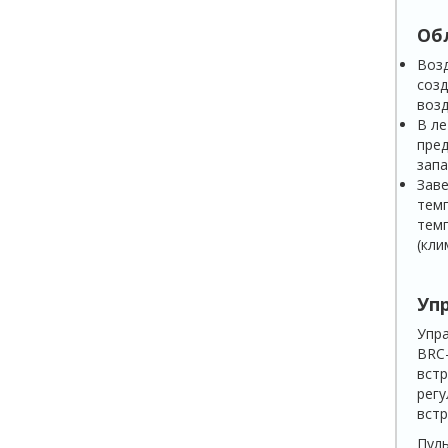
Об
Возд
созд
возд
В ле
пред
запа
Заве
темп
темп
(кли
Уп
Упра
BRC-
встр
регу
встр
Пуль