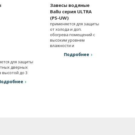
ы
Завесы водяные
Ballu серия ULTRA
(PS-UW)
применяется для защиты
от холода и доп.
обогрева помещений с
высоким уровнем
влажности и
загрязнения.
Подробнее
ется для защиты
ртных дверных
 высотой до 3
Подробнее