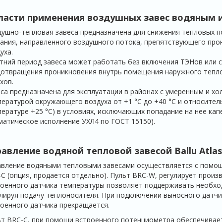
ласти применения воздушных завес водяным 
ушно-тепловая завеса предназначена для снижения тепловых по
ания, направленного воз­душного потока, препятствующего пр
уха.
тний период завеса может работать без включения ТЭНов или с
отвращения проник­новения внутрь помещения наружного тепло
хов.
са предназначена для эксплуатации в райо­нах с умеренным и х
ературой окружающего воздуха от +1 °С до +40 °С и относитель
ературе +25 °С) в ус­ловиях, исключающих попадание на нее ка
мати­ческое исполнение УХЛ4 по ГОСТ 15150).
равление водяной тепловой завесой Ballu
Atlas
вление водяными тепловыми завесами осу­ществляется с помо
C (опция, продается отдель­но). Пульт BRC-W, регулирует произ
оенного датчика температуры позволяет поддерживать необход
лируя подачу теплоносителя. При под­ключении выносного датч
оенного датчика прекращается.
т BRC-C, при помощи встроенного потенци­ометра обеспечивае