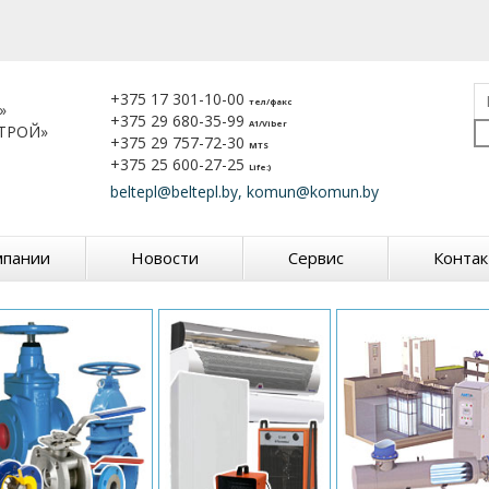
+375 17 301-10-00
тел/факс
»
+375 29 680-35-99
A1/Viber
ТРОЙ»
+375 29 757-72-30
MTS
+375 25 600-27-25
Life:)
beltepl@beltepl.by, komun@komun.by
мпании
Новости
Сервис
Конта