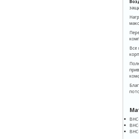
Воз
защи
Нагр
макс
Пер
комп
Все 
корп
Полн
при
ком
Благ
пото
Ма
BHC
BHC
BHC