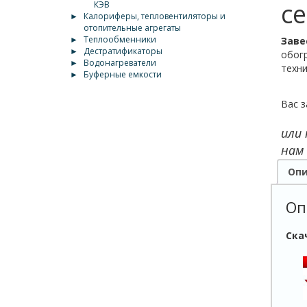
се
КЭВ
►
Калориферы, тепловентиляторы и
отопительные агрегаты
►
Теплообменники
Заве
►
Дестратификаторы
обог
►
Водонагреватели
техни
►
Буферные емкости
Вас з
или
нам
Опи
Оп
Ска