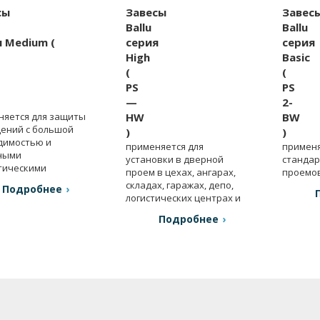
сы
Завесы
Завес
Ballu
Ballu
 Medium (
серия
серия
High
Basic
(
(
PS
PS
—
2-
няется для защиты
HW
BW
ений с большой
)
)
димостью и
применяется для
применя
ными
установки в дверной
станда
тическими
проем в цехах, ангарах,
проемов
ями.
складах, гаражах, депо,
метров.
Подробнее
логистических центрах и
др.
Подробнее