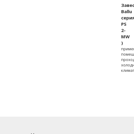
Заве
Ballu
серия
PS
2-
MW
)
приме
помещ
прохо
холод
клима
услови