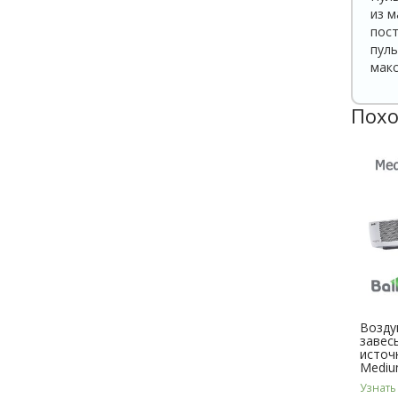
из м
пост
пуль
макс
Похо
Возду
завес
источ
Mediu
Узнать