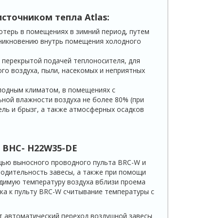
источником тепла
Atlas
:
терь в помещениях в зим­ний период, путем
оникнове­нию внутрь помещения холодного
 перекрытой подачей теплоносителя, для
го воздуха, пыли, насекомых и неприятных
олодным климатом, в поме­щениях с
ной влажности воз­духа не более 80% (при
пель и брызг, а также атмосферных осадков
ВНС-
H
22
W
35-
DE
щью выносного проводного пульта BRC-W и
водитель­ность завесы, а также при помощи
имую температуру воздуха вблизи про­ема
ика к пульту BRC-W считывание температуры с
т автоматический переход воздушной завесы