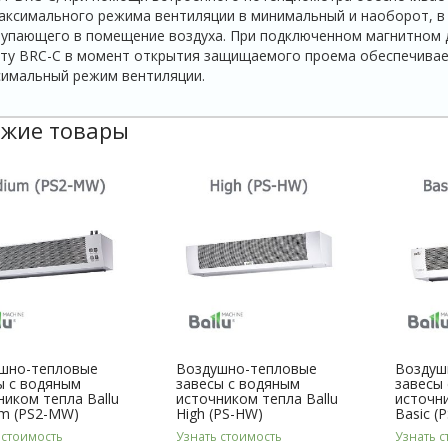
аксимального режима вен­тиляции в минимальный и наоборот, в
упающего в по­мещение воздуха. При подключенном магнитном 
­ту BRC-C в момент открытия защищаемого проема обеспечивае
имальный режим вентиляции.
жие товары
шно-тепловые
Воздушно-тепловые
Воздуш
ы с водяным
завесы с водяным
завесы
ником тепла Ballu
источником тепла Ballu
источни
m (PS2-MW)
High (PS-HW)
Basic (
 стоимость
Узнать стоимость
Узнать с