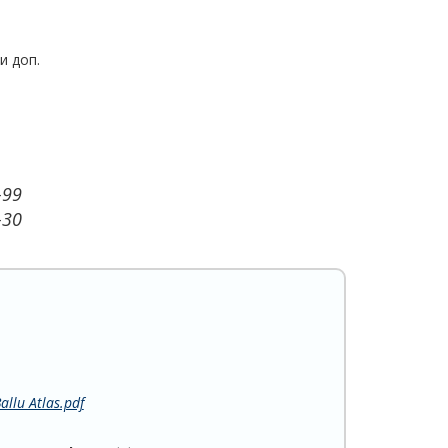
и доп.
-99
-30
lu Atlas.pdf