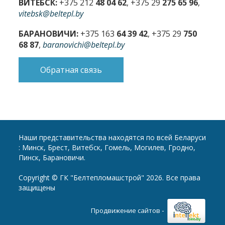
ВИТЕБСК:
+375 212
48 04 62
, +375 29
275 65 96
,
vitebsk@beltepl.by
БАРАНОВИЧИ:
+375 163
64 39 42
, +375 29
750
68 87
,
baranovichi@beltepl.by
Обратная связь
Наши представительства находятся по всей Беларуси
: Минск, Брест, Витебск, Гомель, Могилев, Гродно,
Пинск, Барановичи.
Copyright © ГК "Белтепломашстрой" 2026. Все права
защищены
-
Продвижение сайтов