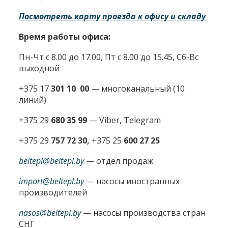
Посмотреть карту проезда к офису и складу
Время работы офиса:
Пн-Чт с 8.00 до 17.00, Пт с 8.00 до 15.45, Сб-Вс
выходной
+375 17
301 10 00
—
многоканальный (10
линий)
+375 29
680 35 99
— Viber, Telegram
+375 29
757 72 30,
+375 25
600 27 25
beltepl@beltepl.by
— отдел продаж
import@beltepl.by
— насосы иностранных
производителей
nasos@beltepl.by
— насосы производства стран
СНГ