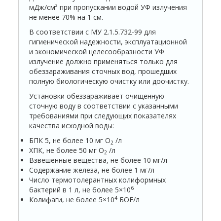
мДж/cм² при пропускании водой УФ излучения
не менее 70% на 1 см.
В соответствии с МУ 2.1.5.732-99 для
гигиенической надежности, эксплуатационной
и экономической целесообразности УФ
излучение должно применяться только для
обеззараживания сточных вод, прошедших
полную биологическую очистку или доочистку.
Установки обеззараживает очищенную
сточную воду в соответствии с указанными
требованиями при следующих показателях
качества исходной воды:
БПК 5, не более 10 мг О
/л
2
ХПК, не более 50 мг О
/л
2
Взвешенные вещества, не более 10 мг/л
Содержание железа, не более 1 мг/л
Число термотолерантных колиформных
6
бактерий в 1 л, не более 5×10
4
Колифаги, не более 5×10
БОЕ/л